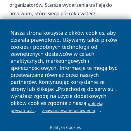
organizatorów. Starsze wydarzenia trafiają do
archiwum
, które sięga pół roku wstecz.
Nasza strona korzysta z plików cookies, aby
działała prawidłowo. Używamy także plików
cookies i podobnych technologii od
zewnętrznych dostawców w celach
Copyright © 2026 zywieconline.pl Wszystkie prawa
analitycznych, marketingowych i
zastrzeżone.
społecznościowych. Informacje te mogą być
przetwarzane również przez naszych
partnerów. Kontynuując korzystanie ze
Polityka
Polityka
News
Autorzy
strony lub klikając „Przechodzę do serwisu",
Prywatności
Cookies
wyrażasz zgodę na użycie dodatkowych
plików cookies zgodnie z naszą
polityką
.
.
prywatności
Zaawansowane ustawienia
Polityka Cookies