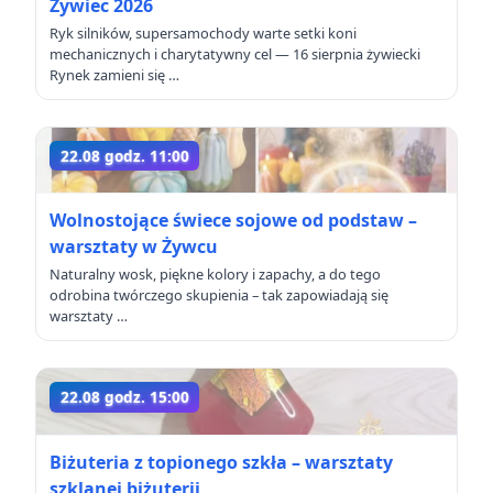
Żywiec 2026
Ryk silników, supersamochody warte setki koni
mechanicznych i charytatywny cel — 16 sierpnia żywiecki
Rynek zamieni się …
22.08 godz. 11:00
Wolnostojące świece sojowe od podstaw –
warsztaty w Żywcu
Naturalny wosk, piękne kolory i zapachy, a do tego
odrobina twórczego skupienia – tak zapowiadają się
warsztaty …
22.08 godz. 15:00
Biżuteria z topionego szkła – warsztaty
szklanej biżuterii