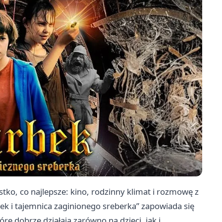
stko, co najlepsze: kino, rodzinny klimat i rozmowę z
bek i tajemnica zaginionego sreberka” zapowiada się
e dobrze działają zarówno na dzieci, jak i