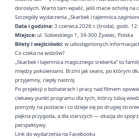
dorosłych. Warto tam wpaść, jeśli macie ochotę na 
Szczegóły wydarzenia „Skarbek i tajemnica zaginion
Data i godzina:
3 czerwca 2026 r. (środa), godz. 1
Miejsce:
ul. Sobieskiego 1, 34-300 Żywiec, Polska
Bilety i wejściówki:
w udostępnionych informacjach
Co czeka na widzów?
„Skarbek i tajemnica magicznego sreberka” to famili
między pokoleniami. Brzmi jak seans, po którym długo
przyjemny, ciepły nastrój
Po projekcji o bohaterach i pracy nad filmem opowi
ciekawy punkt programu dla tych, którzy lubią wiedzi
pomysły na postacie i co dzieje się po drugiej stro
piękna przygoda, a dla starszych — okazja do spojrzen
perspektywy.
Link do wydarzenia na Facebooku