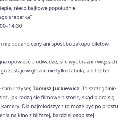
ciepłe, nieco bajkowe popołudnie
ego sreberka”
2:00–14:30
 nie podano ceny ani sposobu zakupu biletów.
jna opowieść o odwadze, sile wyobraźni i więziach
 zostaje w głowie nie tylko fabuła, ale też ten
e sam reżyser,
Tomasz Jurkiewicz
. To szczególnie
eć, jak rodzą się filmowe historie, skąd biorą się
nie kamery. Dla najmłodszych to może być po prostu
ia na kino z bliższej, bardziej osobistej