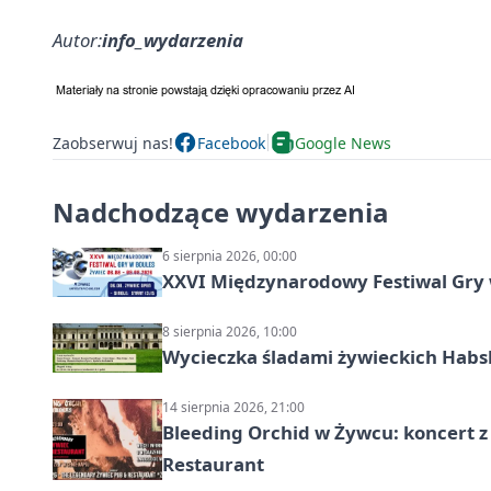
Autor:
info_wydarzenia
Zaobserwuj nas!
Facebook
Google News
Nadchodzące wydarzenia
6 sierpnia 2026, 00:00
XXVI Międzynarodowy Festiwal Gry 
8 sierpnia 2026, 10:00
Wycieczka śladami żywieckich Hab
14 sierpnia 2026, 21:00
Bleeding Orchid w Żywcu: koncert z
Restaurant