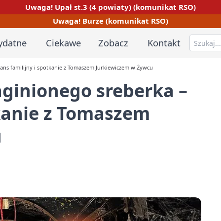
Uwaga! Upał st.3 (4 powiaty) (komunikat RSO)
Uwaga! Burze (komunikat RSO)
ydatne
Ciekawe
Zobacz
Kontakt
eans familijny i spotkanie z Tomaszem Jurkiewiczem w Żywcu
aginionego sreberka –
tkanie z Tomaszem
u