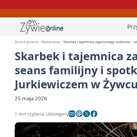
Prz
Strona główna
Wydarzenia
Skarbek i tajemnica zaginionego sreberka – s
Skarbek i tajemnica z
seans familijny i spo
Jurkiewiczem w Żywc
25 maja 2026
1 min czytania
Udostępnij