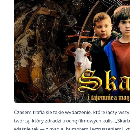
Czasem trafia się takie wydarzenie, które łączy wszy
twórcą, który zdradzi trochę filmowych kulis. „Skar
właśnie tak — z magią, humorem i wzruszeniami, któr