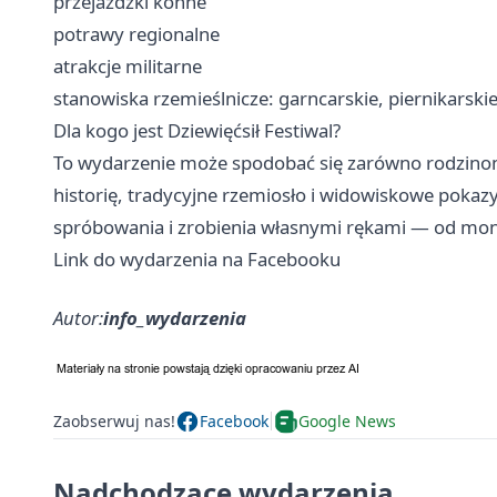
przejażdżki konne
potrawy regionalne
atrakcje militarne
stanowiska rzemieślnicze: garncarskie, piernikarski
Dla kogo jest Dziewięćsił Festiwal?
To wydarzenie może spodobać się zarówno rodzinom z
historię, tradycyjne rzemiosło i widowiskowe pokazy
spróbowania i zrobienia własnymi rękami — od monet
Link do wydarzenia na Facebooku
Autor:
info_wydarzenia
Zaobserwuj nas!
Facebook
Google News
Nadchodzące wydarzenia