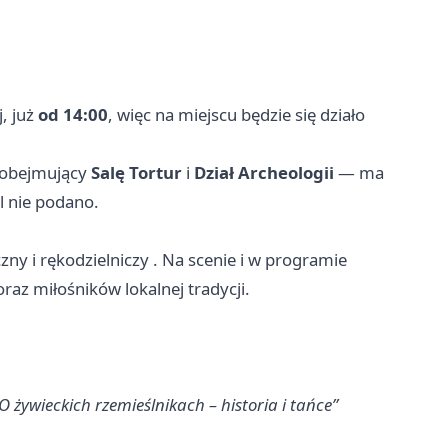
, już
od 14:00
, więc na miejscu będzie się działo
obejmujący
Salę Tortur
i
Dział Archeologii
— ma
al nie podano.
zny i rękodzielniczy . Na scenie i w programie
oraz miłośników lokalnej tradycji.
O żywieckich rzemieślnikach – historia i tańce”