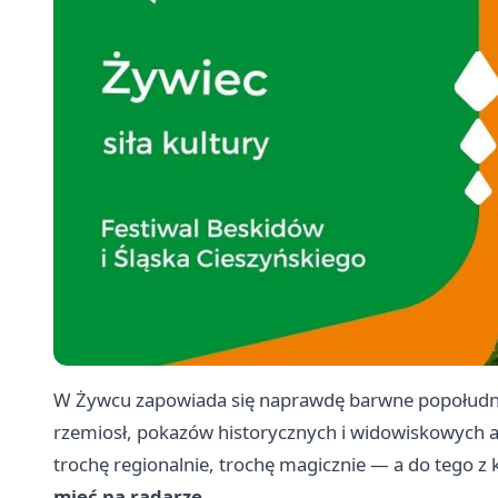
W Żywcu zapowiada się naprawdę barwne popołudn
rzemiosł, pokazów historycznych i widowiskowych atr
trochę regionalnie, trochę magicznie — a do tego z
mieć na radarze.