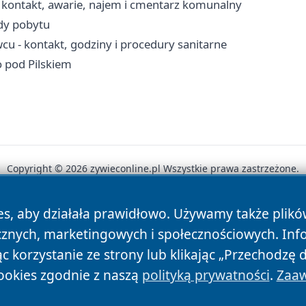
kontakt, awarie, najem i cmentarz komunalny
ady pobytu
u - kontakt, godziny i procedury sanitarne
o pod Pilskiem
Copyright © 2026 zywieconline.pl Wszystkie prawa zastrzeżone.
es, aby działała prawidłowo. Używamy także plik
News
Autorzy
Polityka Prywatności
Polityka Cookie
cznych, marketingowych i społecznościowych. Inf
 korzystanie ze strony lub klikając „Przechodzę 
ookies zgodnie z naszą
polityką prywatności
.
Zaaw