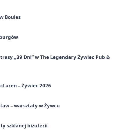
w Boules
sburgów
 trasy „39 Dni” w The Legendary Żywiec Pub &
McLaren – Żywiec 2026
staw – warsztaty w Żywcu
ty szklanej biżuterii