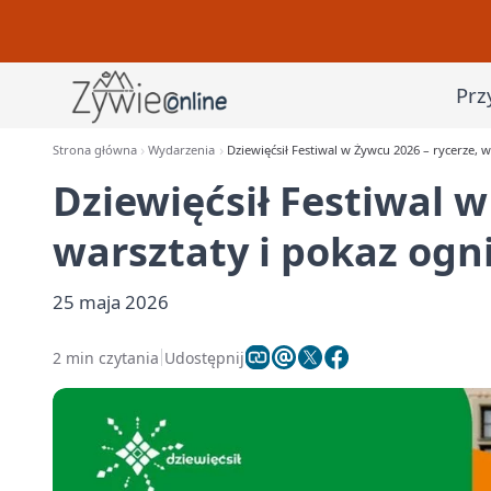
Prz
Strona główna
Wydarzenia
Dziewięćsił Festiwal w Żywcu 2026 – rycerze, w
Dziewięćsił Festiwal w
warsztaty i pokaz ogn
25 maja 2026
2 min czytania
Udostępnij