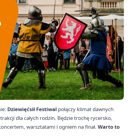
ie:
Dziewięćsił Festiwal
połączy klimat dawnych
akcji dla całych rodzin. Będzie trochę rycersko,
 koncertem, warsztatami i ogniem na finał.
Warto to