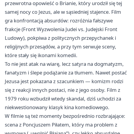
przewrotna opowieść o Brianie, który urodził się tej
samej nocy co Jezus, ale w sąsiedniej stajence. Film
gra konfrontacją absurdów: rozróżnia fałszywe
frakcje (Front Wyzwolenia Judei vs. Judejski Front
Ludowy), pokpiwa z politycznych przepychanek i
religijnych przesądów, a przy tym serwuje sceny,
które stały się ikonami komedii.
To nie jest atak na wiarę, lecz satyra na dogmatyzm,
fanatyzm i ślepe podążanie za tłumem. Nawet postać
Jezusa jest pokazana z szacunkiem — komizm rodzi
się z reakcji innych postaci, nie z jego osoby. Film z
1979 roku wzbudził wtedy skandal, dziś uchodzi za
niekwestionowany klasyk kina komediowego.
W filmie są też momenty bezpośrednio rozbrajające:
scena z Poncjuszem Piłatem, który ma problem z
wymową („uwolnić Błajana”), czy lekko absurdalne