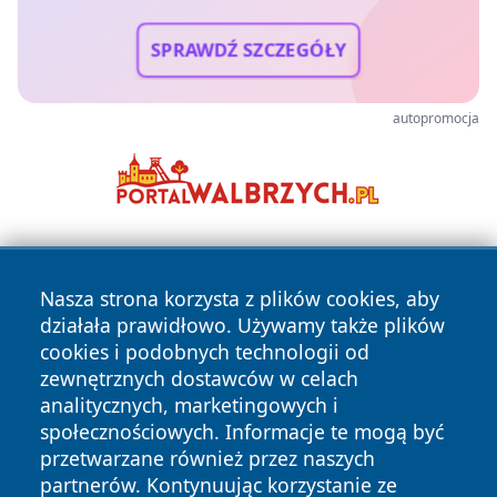
SPRAWDŹ SZCZEGÓŁY
autopromocja
Nasza strona korzysta z plików cookies, aby
działała prawidłowo. Używamy także plików
cookies i podobnych technologii od
zewnętrznych dostawców w celach
Copyright © 2026 zywieconline.pl Wszystkie prawa
analitycznych, marketingowych i
zastrzeżone.
społecznościowych. Informacje te mogą być
przetwarzane również przez naszych
partnerów. Kontynuując korzystanie ze
Polityka
Polityka