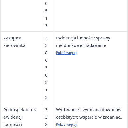
0
5
1
3
Zastępca
3
Ewidencja ludności; sprawy
kierownika
3
meldunkowe; nadawanie
8
numerów PESEL
Pokaż więcej
6
3
0
5
1
3
Podinspektor ds.
3
Wydawanie i wymiana dowodów
ewidencji
3
osobistych; wsparcie w zadaniach
ludności i
8
USC
Pokaż więcej