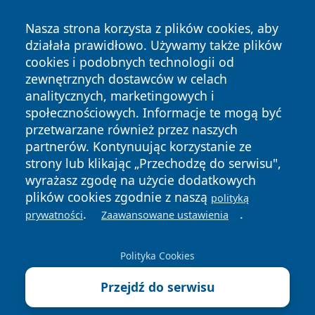
Nasza strona korzysta z plików cookies, aby
działała prawidłowo. Używamy także plików
cookies i podobnych technologii od
zewnętrznych dostawców w celach
analitycznych, marketingowych i
społecznościowych. Informacje te mogą być
Copyright © 2026 zywieconline.pl Wszystkie prawa
przetwarzane również przez naszych
zastrzeżone.
partnerów. Kontynuując korzystanie ze
strony lub klikając „Przechodzę do serwisu",
wyrażasz zgodę na użycie dodatkowych
Polityka
Polityka
News
Autorzy
plików cookies zgodnie z naszą
polityką
Prywatności
Cookies
.
.
prywatności
Zaawansowane ustawienia
Polityka Cookies
Przejdź do serwisu