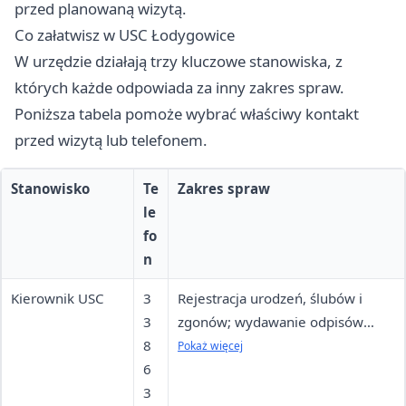
przed planowaną wizytą.
Co załatwisz w USC Łodygowice
W urzędzie działają trzy kluczowe stanowiska, z
których każde odpowiada za inny zakres spraw.
Poniższa tabela pomoże wybrać właściwy kontakt
przed wizytą lub telefonem.
Stanowisko
Te
Zakres spraw
le
fo
n
Kierownik USC
3
Rejestracja urodzeń, ślubów i
3
zgonów; wydawanie odpisów
8
aktów stanu cywilnego; zmiana
Pokaż więcej
6
imion i nazwisk
3