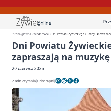
Prz
Strona główna
Wiadomości
Dni Powiatu Żywieckiego i Gminy Lipowa zapr
Dni Powiatu Żywiecki
zapraszają na muzykę 
20 czerwca 2025
2 min czytania
Udostępnij