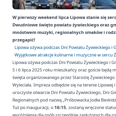
W pierwszy weekend lipca Lipowa stanie się serc
Dwudniowe święto powiatu żywieckiego oraz gmi
mnóstwem muzyki, regionalnych smaków i rodzi
przegapić!
Lipowa ożywa podczas Dni Powiatu Żywieckiego i 
Wyjątkowe atrakcje kulinarne i muzyczne w sercu 
Lipowa ożywa podczas Dni Powiatu Żywieckiego i 
5 i 6 lipca 2025 roku mieszkańcy oraz goście będą 
święta organizowanego przez Starostę Żywieckiego
Wyleciała. Impreza odbędzie się na terenie Lipowej i
uroczyste otwarcie Dni Powiatu Żywieckiego, Dni 
Regionalnych pod nazwą „Próbowacka Jodła Beskidz
Tuż po inauguracji, o
16:15
, zostaną wręczone statu
wyróżnienia dla osób szczególnie zasłużonych dla r