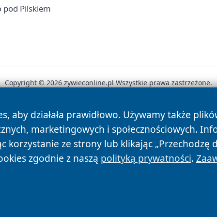
o pod Pilskiem
Copyright © 2026 zywieconline.pl Wszystkie prawa zastrzeżone.
es, aby działała prawidłowo. Używamy także plik
News
Autorzy
Polityka Prywatności
Polityka Cookie
cznych, marketingowych i społecznościowych. Inf
 korzystanie ze strony lub klikając „Przechodzę 
ookies zgodnie z naszą
polityką prywatności
.
Zaaw