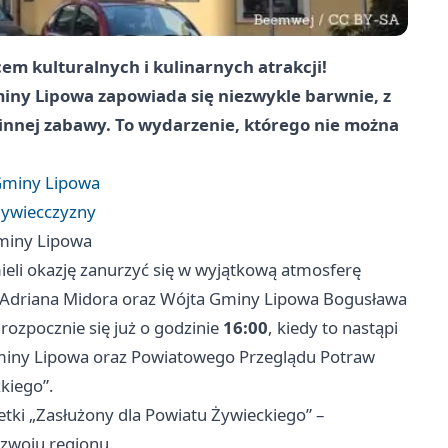
em kulturalnych i kulinarnych atrakcji!
ny Lipowa zapowiada się niezwykle barwnie, z
nnej zabawy. To wydarzenie, którego nie można
Gminy Lipowa
Żywiecczyzny
Gminy Lipowa
mieli okazję zanurzyć się w wyjątkową atmosferę
 Adriana Midora oraz Wójta Gminy Lipowa Bogusława
 rozpocznie się już o godzinie
16:00
, kiedy to nastąpi
Gminy Lipowa oraz Powiatowego Przeglądu Potraw
kiego”.
etki „Zasłużony dla Powiatu Żywieckiego” –
ozwoju regionu.