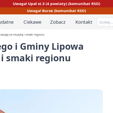
Uwaga! Upał st.3 (4 powiaty) (komunikat RSO)
Uwaga! Burze (komunikat RSO)
ydatne
Ciekawe
Zobacz
Kontakt
aszają na muzykę i smaki regionu
ego i Gminy Lipowa
i smaki regionu