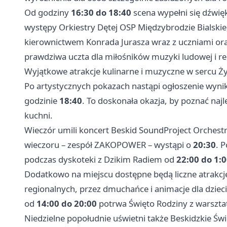
Od godziny
16:30 do 18:40
scena wypełni się dźwię
występy Orkiestry Dętej OSP Międzybrodzie Bialskie,
kierownictwem Konrada Jurasza wraz z uczniami oraz
prawdziwa uczta dla miłośników muzyki ludowej i re
Wyjątkowe atrakcje kulinarne i muzyczne w sercu Ż
Po artystycznych pokazach nastąpi ogłoszenie wyn
godzinie
18:40
. To doskonała okazja, by poznać naj
kuchni.
Wieczór umili koncert Beskid SoundProject Orches
wieczoru – zespół ZAKOPOWER – wystąpi o
20:30
. 
podczas dyskoteki z Dzikim Radiem od
22:00 do 1:
Dodatkowo na miejscu dostępne będą liczne atrakcje
regionalnych, przez dmuchańce i animacje dla dzieci
od
14:00 do 20:00
potrwa Święto Rodziny z warszta
Niedzielne popołudnie uświetni także Beskidzkie Ś