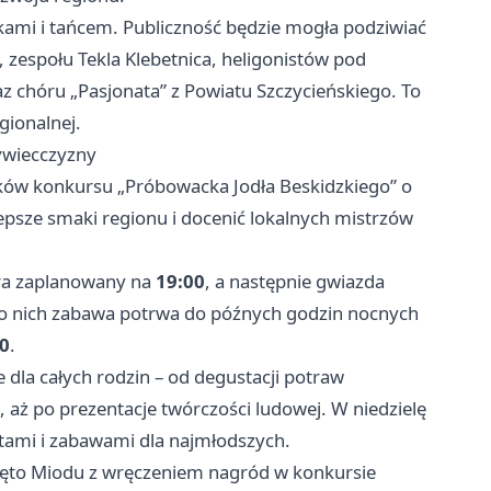
kami i tańcem. Publiczność będzie mogła podziwiać
 zespołu Tekla Klebetnica, heligonistów pod
 chóru „Pasjonata” z Powiatu Szczycieńskiego. To
gionalnej.
ywiecczyzny
ików konkursu „Próbowacka Jodła Beskidzkiego” o
lepsze smaki regionu i docenić lokalnych mistrzów
tra zaplanowany na
19:00
, a następnie gwiazda
Po nich zabawa potrwa do późnych godzin nocnych
00
.
 dla całych rodzin – od degustacji potraw
, aż po prezentacje twórczości ludowej. W niedzielę
tami i zabawami dla najmłodszych.
więto Miodu z wręczeniem nagród w konkursie