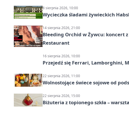
8 sierpnia 2026, 10:00
Wycieczka śladami żywieckich Hab
14 sierpnia 2026, 21:00
Bleeding Orchid w Żywcu: koncert z
Restaurant
16 sierpnia 2026, 10:00
Przejedź się Ferrari, Lamborghini, 
22 sierpnia 2026, 11:00
Wolnostojące świece sojowe od pod
22 sierpnia 2026, 15:00
Biżuteria z topionego szkła – warszta