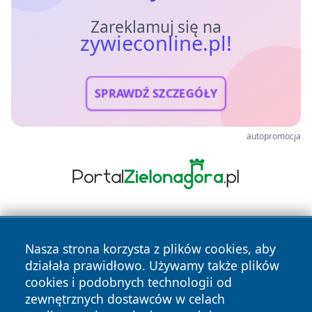
Zareklamuj się na
zywieconline.pl!
SPRAWDŹ SZCZEGÓŁY
autopromocja
Nasza strona korzysta z plików cookies, aby
działała prawidłowo. Używamy także plików
cookies i podobnych technologii od
zewnętrznych dostawców w celach
Copyright © 2026 zywieconline.pl Wszystkie prawa