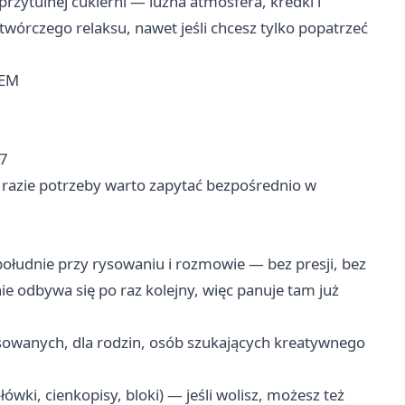
rzytulnej cukierni — luźna atmosfera, kredki i
twórczego relaksu, nawet jeśli chcesz tylko popatrzeć
ZEM
7
w razie potrzeby warto zapytać bezpośrednio w
południe przy rysowaniu i rozmowie — bez presji, bez
e odbywa się po raz kolejny, więc panuje tam już
nsowanych, dla rodzin, osób szukających kreatywnego
wki, cienkopisy, bloki) — jeśli wolisz, możesz też