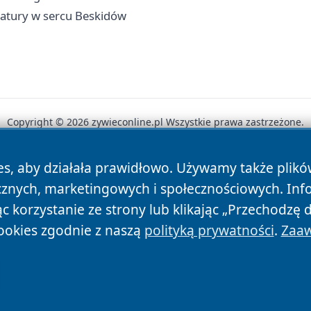
natury w sercu Beskidów
Copyright © 2026 zywieconline.pl Wszystkie prawa zastrzeżone.
es, aby działała prawidłowo. Używamy także plik
News
Autorzy
Polityka Prywatności
Polityka Cookie
cznych, marketingowych i społecznościowych. Inf
 korzystanie ze strony lub klikając „Przechodzę 
ookies zgodnie z naszą
polityką prywatności
.
Zaaw