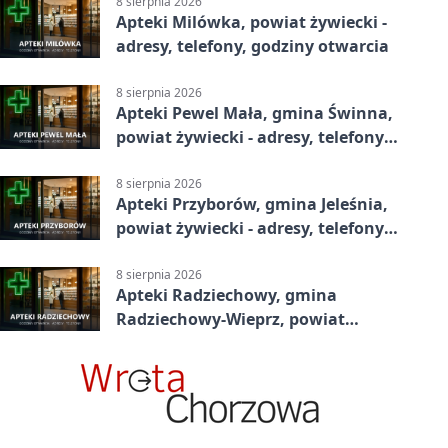
otwarcia
8 sierpnia 2026
Apteki Milówka, powiat żywiecki -
adresy, telefony, godziny otwarcia
8 sierpnia 2026
Apteki Pewel Mała, gmina Świnna,
powiat żywiecki - adresy, telefony,
godziny otwarcia
8 sierpnia 2026
Apteki Przyborów, gmina Jeleśnia,
powiat żywiecki - adresy, telefony,
godziny otwarcia
8 sierpnia 2026
Apteki Radziechowy, gmina
Radziechowy-Wieprz, powiat
żywiecki - adresy, telefony, godziny
otwarcia