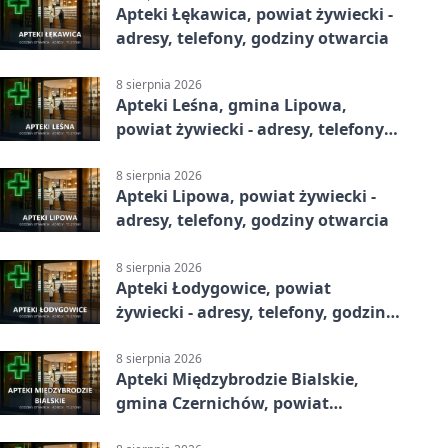
Apteki Łękawica, powiat żywiecki -
adresy, telefony, godziny otwarcia
8 sierpnia 2026
Apteki Leśna, gmina Lipowa,
powiat żywiecki - adresy, telefony,
godziny otwarcia
8 sierpnia 2026
Apteki Lipowa, powiat żywiecki -
adresy, telefony, godziny otwarcia
8 sierpnia 2026
Apteki Łodygowice, powiat
żywiecki - adresy, telefony, godziny
otwarcia
8 sierpnia 2026
Apteki Międzybrodzie Bialskie,
gmina Czernichów, powiat
żywiecki - adresy, telefony, godziny