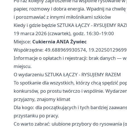
Po raz kolejny zaproszenie na wspólne rysowanie w p
papier, rozmowy i dobra energia. Wpadnij na chwilę 
i porozmawiać z innymi miłośnikami szkiców
Kiedy i gdzie będzie SZTUKA ŁĄCZY - RYSUJEMY RA
19 marca 2026 (czwartek), godz. 16:30–19:00
Miejsce:
Cukiernia ANIA Żywiec
Współrzędne: 49.688969930574, 19.20250129699
Informacje o opłatach i rejestracji: brak danych — 
miejscu.
O wydarzeniu SZTUKA ŁĄCZY - RYSUJEMY RAZEM
To spotkanie dla wszystkich, którzy chcą spędzić po
konkursów, po prostu twórczo i wspólnie. Wydarzeni
przyjazny, znajomy klimat
Dla kogo: dla początkujących i tych bardziej zaawa
przystanku po pracy.
Co warto zabrać: ulubione przybory do rysowania (ołó