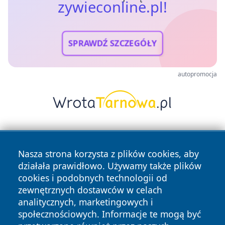
zywieconline.pl!
SPRAWDŹ SZCZEGÓŁY
autopromocja
Nasza strona korzysta z plików cookies, aby
działała prawidłowo. Używamy także plików
cookies i podobnych technologii od
zewnętrznych dostawców w celach
Copyright © 2026 zywieconline.pl Wszystkie prawa
analitycznych, marketingowych i
zastrzeżone.
społecznościowych. Informacje te mogą być