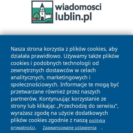
Nasza strona korzysta z plików cookies, aby
działała prawidłowo. Używamy także plików
cookies i podobnych technologii od
zewnętrznych dostawców w celach
Copyright © 2026 zywieconline.pl Wszystkie prawa
analitycznych, marketingowych i
zastrzeżone.
społecznościowych. Informacje te mogą być
przetwarzane również przez naszych
partnerów. Kontynuując korzystanie ze
Polityka
Polityka
News
Autorzy
strony lub klikając „Przechodzę do serwisu",
Prywatności
Cookies
wyrażasz zgodę na użycie dodatkowych
plików cookies zgodnie z naszą
polityką
.
.
prywatności
Zaawansowane ustawienia