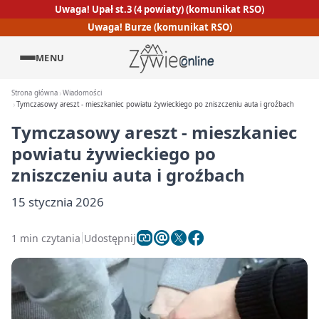
Uwaga! Upał st.3 (4 powiaty) (komunikat RSO)
Uwaga! Burze (komunikat RSO)
MENU
Strona główna
Wiadomości
Tymczasowy areszt - mieszkaniec powiatu żywieckiego po zniszczeniu auta i groźbach
Tymczasowy areszt - mieszkaniec
powiatu żywieckiego po
zniszczeniu auta i groźbach
15 stycznia 2026
1 min czytania
Udostępnij