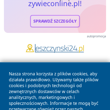
zywieconline.pl!
SPRAWDŹ SZCZEGÓŁY
autopromocja
Nasza strona korzysta z plików cookies, aby
działała prawidłowo. Używamy także plików
cookies i podobnych technologii od
zewnętrznych dostawców w celach
Copyright © 2026 zywieconline.pl Wszystkie prawa
analitycznych, marketingowych i
zastrzeżone.
społecznościowych. Informacje te mogą być
przetwarzane również przez naszych