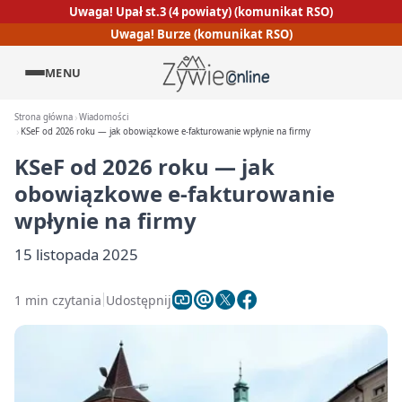
Uwaga! Upał st.3 (4 powiaty) (komunikat RSO)
Uwaga! Burze (komunikat RSO)
MENU
Strona główna
Wiadomości
KSeF od 2026 roku — jak obowiązkowe e‑fakturowanie wpłynie na firmy
KSeF od 2026 roku — jak
obowiązkowe e‑fakturowanie
wpłynie na firmy
15 listopada 2025
1 min czytania
Udostępnij