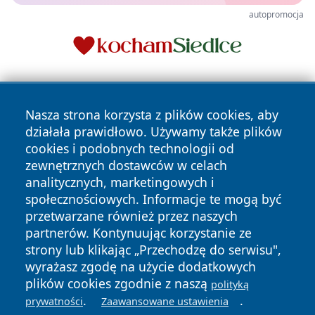
autopromocja
Nasza strona korzysta z plików cookies, aby
działała prawidłowo. Używamy także plików
cookies i podobnych technologii od
zewnętrznych dostawców w celach
Copyright © 2026 zywieconline.pl Wszystkie prawa
analitycznych, marketingowych i
zastrzeżone.
społecznościowych. Informacje te mogą być
przetwarzane również przez naszych
partnerów. Kontynuując korzystanie ze
Polityka
Polityka
News
Autorzy
strony lub klikając „Przechodzę do serwisu",
Prywatności
Cookies
wyrażasz zgodę na użycie dodatkowych
plików cookies zgodnie z naszą
polityką
.
.
prywatności
Zaawansowane ustawienia