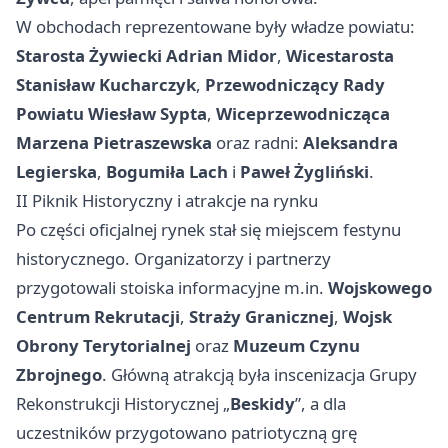
W obchodach reprezentowane były władze powiatu:
Starosta Żywiecki Adrian Midor
,
Wicestarosta
Stanisław Kucharczyk
,
Przewodniczący Rady
Powiatu Wiesław Sypta
,
Wiceprzewodnicząca
Marzena Pietraszewska
oraz radni:
Aleksandra
Legierska
,
Bogumiła Lach
i
Paweł Żygliński
.
II Piknik Historyczny i atrakcje na rynku
Po części oficjalnej rynek stał się miejscem festynu
historycznego. Organizatorzy i partnerzy
przygotowali stoiska informacyjne m.in.
Wojskowego
Centrum Rekrutacji
,
Straży Granicznej
,
Wojsk
Obrony Terytorialnej
oraz
Muzeum Czynu
Zbrojnego
. Główną atrakcją była inscenizacja Grupy
Rekonstrukcji Historycznej „
Beskidy
”, a dla
uczestników przygotowano patriotyczną grę