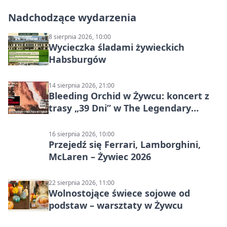
Nadchodzące wydarzenia
8 sierpnia 2026, 10:00
Wycieczka śladami żywieckich
Habsburgów
14 sierpnia 2026, 21:00
Bleeding Orchid w Żywcu: koncert z
trasy „39 Dni” w The Legendary
Żywiec Pub & Restaurant
16 sierpnia 2026, 10:00
Przejedź się Ferrari, Lamborghini,
McLaren – Żywiec 2026
22 sierpnia 2026, 11:00
Wolnostojące świece sojowe od
podstaw – warsztaty w Żywcu