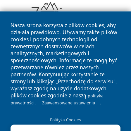
Nasza strona korzysta z plików cookies, aby
działała prawidłowo. Używamy także plików
cookies i podobnych technologii od
zewnętrznych dostawców w celach
analitycznych, marketingowych i
społecznościowych. Informacje te mogą być
przetwarzane również przez naszych
Copyright © 2026 zywieconline.pl Wszystkie prawa
partnerów. Kontynuując korzystanie ze
zastrzeżone.
strony lub klikając „Przechodzę do serwisu",
wyrażasz zgodę na użycie dodatkowych
plików cookies zgodnie z naszą
polityką
Polityka
Polityka
.
.
prywatności
Zaawansowane ustawienia
News
Autorzy
Prywatności
Cookies
Polityka Cookies