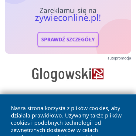
Zareklamuj się na
zywieconline.pl!
SPRAWDŹ SZCZEGÓŁY
autopromocja
Nasza strona korzysta z plików cookies, aby
działała prawidłowo. Używamy także plików
cookies i podobnych technologii od
zewnętrznych dostawców w celach
Copyright © 2026 zywieconline.pl Wszystkie prawa