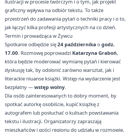
ilustracji w procesie twórczym i o tym, jak projekt
graficzny wpływa na odbiór tekstu. To także
przestrzeń do zadawania pytań o techniki pracy i o to,
jak łączyć kilka profesji artystycznych na co dzień.
Termin i prowadząca w Żywcu
Spotkanie odbędzie się
24 października
o
godz.
17.00
. Rozmowę poprowadzi
Katarzyna Graboń
,
która będzie moderować wymianę pytań i kierować
dyskusję tak, by odsłonić zarówno warsztat, jak i
literackie niuanse książki. Wstęp na wydarzenie jest
bezpłatny —
wstęp wolny
.
Dla osób zainteresowanych to dobry moment, by
spotkać autorkę osobiście, kupić książkę z
autografem lub posłuchać o kulisach powstawania
tekstu i ilustracji. Organizatorzy zapraszają
mieszkańców i gości regionu do udziału w rozmowie,