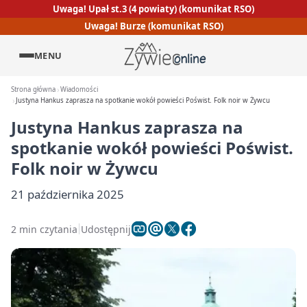
Uwaga! Upał st.3 (4 powiaty) (komunikat RSO)
Uwaga! Burze (komunikat RSO)
MENU
Strona główna
Wiadomości
Justyna Hankus zaprasza na spotkanie wokół powieści Poświst. Folk noir w Żywcu
Justyna Hankus zaprasza na
spotkanie wokół powieści Poświst.
Folk noir w Żywcu
21 października 2025
2 min czytania
Udostępnij