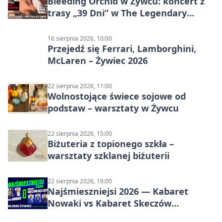
Bleeding Orchid w Żywcu: koncert z
trasy „39 Dni” w The Legendary
Żywiec Pub & Restaurant
16 sierpnia 2026, 10:00
Przejedź się Ferrari, Lamborghini,
McLaren – Żywiec 2026
22 sierpnia 2026, 11:00
Wolnostojące świece sojowe od
podstaw – warsztaty w Żywcu
22 sierpnia 2026, 15:00
Biżuteria z topionego szkła –
warsztaty szklanej biżuterii
22 sierpnia 2026, 19:00
Najśmieszniejsi 2026 — Kabaret
Nowaki vs Kabaret Skeczów
Męczących w Żywcu