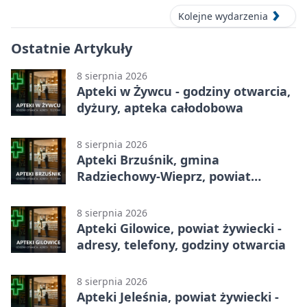
Kolejne wydarzenia
Ostatnie Artykuły
8 sierpnia 2026
Apteki w Żywcu - godziny otwarcia,
dyżury, apteka całodobowa
8 sierpnia 2026
Apteki Brzuśnik, gmina
Radziechowy-Wieprz, powiat
żywiecki - adresy, telefony, godziny
otwarcia
8 sierpnia 2026
Apteki Gilowice, powiat żywiecki -
adresy, telefony, godziny otwarcia
8 sierpnia 2026
Apteki Jeleśnia, powiat żywiecki -