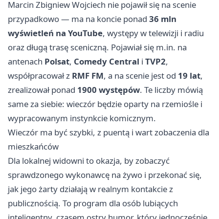
Marcin Zbigniew Wojciech nie pojawił się na scenie
przypadkowo — ma na koncie ponad
36 mln
wyświetleń na YouTube
, występy w telewizji i radiu
oraz długą trasę sceniczną. Pojawiał się m.in. na
antenach
Polsat
,
Comedy Central
i
TVP2
,
współpracował z
RMF FM
, a na scenie jest od
19 lat
,
zrealizował ponad
1900 występów
. Te liczby mówią
same za siebie: wieczór będzie oparty na rzemiośle i
wypracowanym instynkcie komicznym.
Wieczór ma być szybki, z puentą i wart zobaczenia dla
mieszkańców
Dla lokalnej widowni to okazja, by zobaczyć
sprawdzonego wykonawcę na żywo i przekonać się,
jak jego żarty działają w realnym kontakcie z
publicznością. To program dla osób lubiących
inteligentny, czasem ostry humor, który jednocześnie