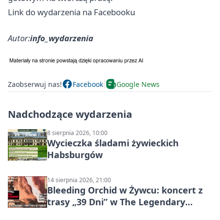
Link do wydarzenia na Facebooku
Autor:
info_wydarzenia
Zaobserwuj nas!
Facebook
Google News
Nadchodzące wydarzenia
8 sierpnia 2026, 10:00
Wycieczka śladami żywieckich
Habsburgów
14 sierpnia 2026, 21:00
Bleeding Orchid w Żywcu: koncert z
trasy „39 Dni” w The Legendary
Żywiec Pub & Restaurant