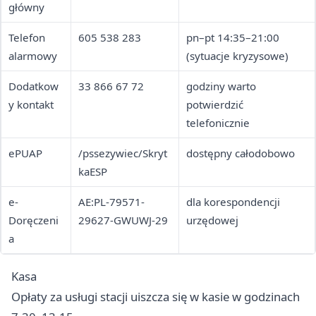
główny
Telefon
605 538 283
pn–pt 14:35–21:00
alarmowy
(sytuacje kryzysowe)
Dodatkow
33 866 67 72
godziny warto
y kontakt
potwierdzić
telefonicznie
ePUAP
/pssezywiec/Skryt
dostępny całodobowo
kaESP
e-
AE:PL-79571-
dla korespondencji
Doręczeni
29627-GWUWJ-29
urzędowej
a
Kasa
Opłaty za usługi stacji uiszcza się w kasie w godzinach