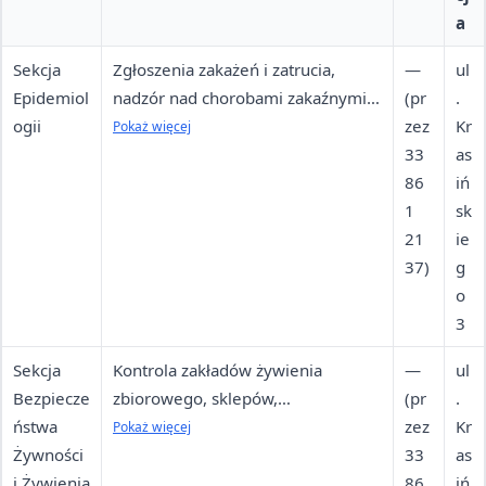
a
Sekcja
Zgłoszenia zakażeń i zatrucia,
—
ul
Epidemiol
nadzór nad chorobami zakaźnymi,
(pr
.
ogii
badania epidemiologiczne,
zez
Kr
Pokaż więcej
nosicielstwo bakterii
33
as
86
iń
1
sk
21
ie
37)
g
o
3
Sekcja
Kontrola zakładów żywienia
—
ul
Bezpiecze
zbiorowego, sklepów,
(pr
.
ństwa
producentów żywności; badania
zez
Kr
Pokaż więcej
Żywności
żywności; zgłoszenia zatrucia
33
as
i Żywienia
pokarmowego w branży
86
iń