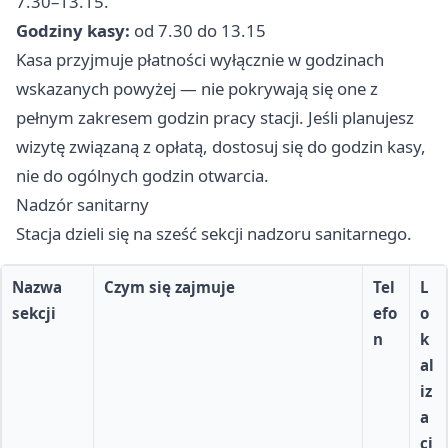
7.30–13.15.
Godziny kasy:
od 7.30 do 13.15
Kasa przyjmuje płatności wyłącznie w godzinach
wskazanych powyżej — nie pokrywają się one z
pełnym zakresem godzin pracy stacji. Jeśli planujesz
wizytę związaną z opłatą, dostosuj się do godzin kasy,
nie do ogólnych godzin otwarcia.
Nadzór sanitarny
Stacja dzieli się na sześć sekcji nadzoru sanitarnego.
Nazwa
Czym się zajmuje
Tel
L
sekcji
efo
o
n
k
al
iz
a
cj