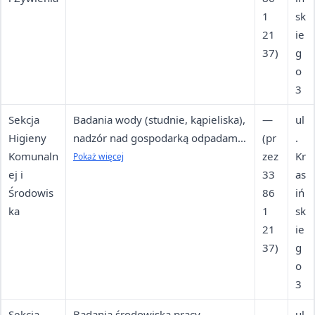
spożywczej
1
sk
21
ie
37)
g
o
3
Sekcja
Badania wody (studnie, kąpieliska),
—
ul
Higieny
nadzór nad gospodarką odpadami,
(pr
.
Komunaln
warunki sanitarne w miejscach
zez
Kr
Pokaż więcej
ej i
publicznych
33
as
Środowis
86
iń
ka
1
sk
21
ie
37)
g
o
3
Sekcja
Badania środowiska pracy,
—
ul