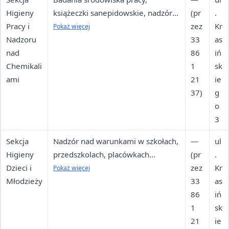
Higieny
książeczki sanepidowskie, nadzór
(pr
.
Pracy i
nad substancjami chemicznymi,
zez
Kr
Pokaż więcej
Nadzoru
kontrole zakładów pracy
33
as
nad
86
iń
Chemikali
1
sk
ami
21
ie
37)
g
o
3
Sekcja
Nadzór nad warunkami w szkołach,
—
ul
Higieny
przedszkolach, placówkach
(pr
.
Dzieci i
opiekuńczych; badania sanitarne
zez
Kr
Pokaż więcej
Młodzieży
placówek edukacyjnych
33
as
86
iń
1
sk
21
ie