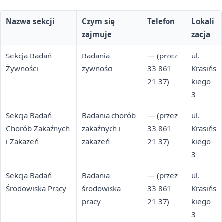
Nazwa sekcji
Czym się
Telefon
Lokali
zajmuje
zacja
Sekcja Badań
Badania
— (przez
ul.
Żywności
żywności
33 861
Krasińs
21 37)
kiego
3
Sekcja Badań
Badania chorób
— (przez
ul.
Chorób Zakaźnych
zakaźnych i
33 861
Krasińs
i Zakażeń
zakażeń
21 37)
kiego
3
Sekcja Badań
Badania
— (przez
ul.
Środowiska Pracy
środowiska
33 861
Krasińs
pracy
21 37)
kiego
3