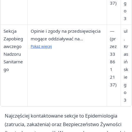
37)
g
o
3
Sekcja
Opinie i zgody na przedsięwzięcia
—
ul
Zapobieg
mogące oddziaływać na
(pr
.
awczego
środowisko i zdrowie; nadzór
zez
Kr
Pokaż więcej
Nadzoru
zapobiegawczy
33
as
Sanitarne
86
iń
go
1
sk
21
ie
37)
g
o
3
Najczęściej kontaktowane sekcje to Epidemiologia
(zatrucia, zakażenia) oraz Bezpieczeństwo Żywności