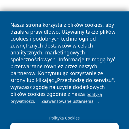
Nasza strona korzysta z plików cookies, aby
działała prawidłowo. Używamy także plików
cookies i podobnych technologii od
zewnętrznych dostawców w celach
Copyright © 2026 zywieconline.pl Wszystkie prawa
analitycznych, marketingowych i
zastrzeżone.
społecznościowych. Informacje te mogą być
przetwarzane również przez naszych
partnerów. Kontynuując korzystanie ze
Polityka
Polityka
News
Autorzy
strony lub klikając „Przechodzę do serwisu",
Prywatności
Cookies
wyrażasz zgodę na użycie dodatkowych
plików cookies zgodnie z naszą
polityką
.
.
prywatności
Zaawansowane ustawienia
Polityka Cookies