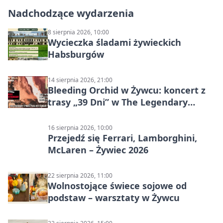
Nadchodzące wydarzenia
8 sierpnia 2026, 10:00
Wycieczka śladami żywieckich
Habsburgów
14 sierpnia 2026, 21:00
Bleeding Orchid w Żywcu: koncert z
trasy „39 Dni” w The Legendary
Żywiec Pub & Restaurant
16 sierpnia 2026, 10:00
Przejedź się Ferrari, Lamborghini,
McLaren – Żywiec 2026
22 sierpnia 2026, 11:00
Wolnostojące świece sojowe od
podstaw – warsztaty w Żywcu