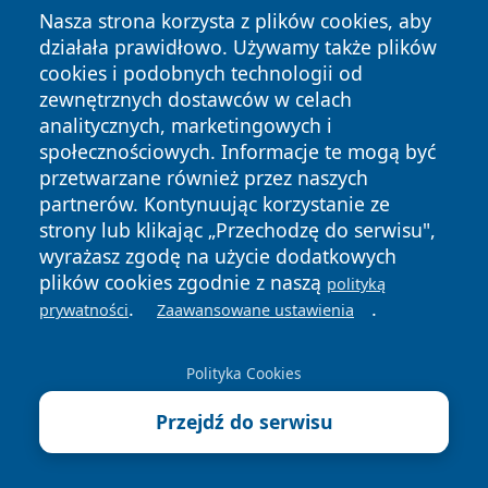
Nasza strona korzysta z plików cookies, aby
działała prawidłowo. Używamy także plików
cookies i podobnych technologii od
zewnętrznych dostawców w celach
Copyright © 2026 zywieconline.pl Wszystkie prawa
analitycznych, marketingowych i
zastrzeżone.
społecznościowych. Informacje te mogą być
przetwarzane również przez naszych
partnerów. Kontynuując korzystanie ze
Polityka
Polityka
News
Autorzy
strony lub klikając „Przechodzę do serwisu",
Prywatności
Cookies
wyrażasz zgodę na użycie dodatkowych
plików cookies zgodnie z naszą
polityką
.
.
prywatności
Zaawansowane ustawienia
Polityka Cookies
Przejdź do serwisu