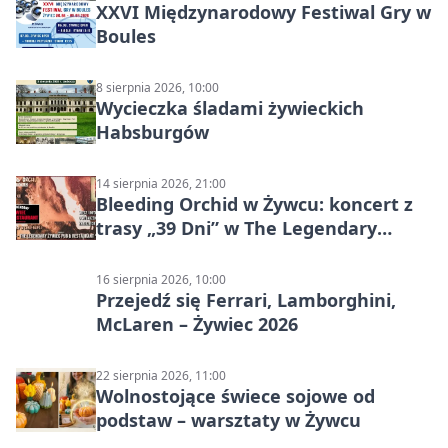
XXVI Międzynarodowy Festiwal Gry w
Boules
8 sierpnia 2026, 10:00
Wycieczka śladami żywieckich
Habsburgów
14 sierpnia 2026, 21:00
Bleeding Orchid w Żywcu: koncert z
trasy „39 Dni” w The Legendary
Żywiec Pub & Restaurant
16 sierpnia 2026, 10:00
Przejedź się Ferrari, Lamborghini,
McLaren – Żywiec 2026
22 sierpnia 2026, 11:00
Wolnostojące świece sojowe od
podstaw – warsztaty w Żywcu