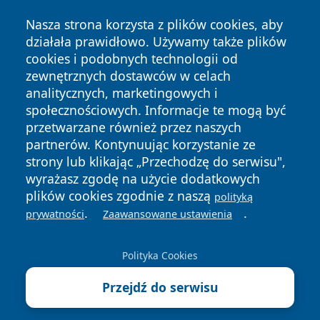
Nasza strona korzysta z plików cookies, aby
działała prawidłowo. Używamy także plików
cookies i podobnych technologii od
zewnętrznych dostawców w celach
analitycznych, marketingowych i
społecznościowych. Informacje te mogą być
przetwarzane również przez naszych
Copyright © 2026 zywieconline.pl Wszystkie prawa
partnerów. Kontynuując korzystanie ze
zastrzeżone.
strony lub klikając „Przechodzę do serwisu",
wyrażasz zgodę na użycie dodatkowych
plików cookies zgodnie z naszą
Polityka
Polityka
polityką
News
Autorzy
.
.
Prywatności
Cookies
prywatności
Zaawansowane ustawienia
Polityka Cookies
Przejdź do serwisu