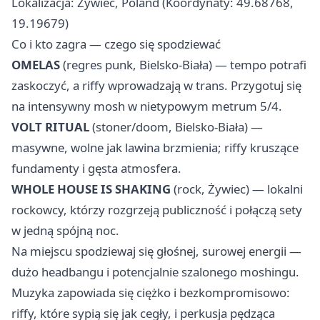
Lokalizacja: Zywiec, Poland (Koordynaty: 49.68768,
19.19679)
Co i kto zagra — czego się spodziewać
OMELAS
(regres punk, Bielsko-Biała) — tempo potrafi
zaskoczyć, a riffy wprowadzają w trans. Przygotuj się
na intensywny mosh w nietypowym metrum 5/4.
VOLT RITUAL
(stoner/doom, Bielsko-Biała) —
masywne, wolne jak lawina brzmienia; riffy kruszące
fundamenty i gęsta atmosfera.
WHOLE HOUSE IS SHAKING
(rock, Żywiec) — lokalni
rockowcy, którzy rozgrzeją publiczność i połączą sety
w jedną spójną noc.
Na miejscu spodziewaj się głośnej, surowej energii —
dużo headbangu i potencjalnie szalonego moshingu.
Muzyka zapowiada się ciężko i bezkompromisowo:
riffy, które sypią się jak cegły, i perkusja pędząca