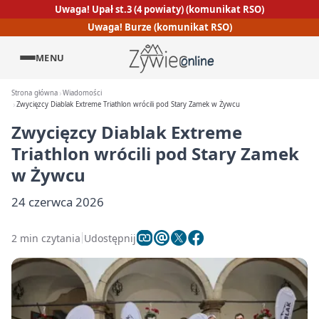
Uwaga! Upał st.3 (4 powiaty) (komunikat RSO)
Uwaga! Burze (komunikat RSO)
MENU
Strona główna
Wiadomości
Zwycięzcy Diablak Extreme Triathlon wrócili pod Stary Zamek w Żywcu
Zwycięzcy Diablak Extreme
Triathlon wrócili pod Stary Zamek
w Żywcu
24 czerwca 2026
2 min czytania
Udostępnij