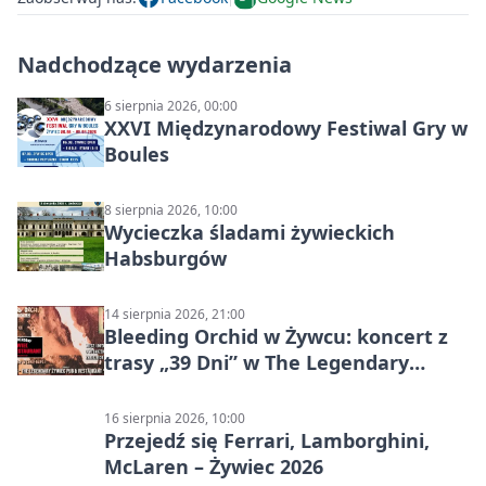
Nadchodzące wydarzenia
6 sierpnia 2026, 00:00
XXVI Międzynarodowy Festiwal Gry w
Boules
8 sierpnia 2026, 10:00
Wycieczka śladami żywieckich
Habsburgów
14 sierpnia 2026, 21:00
Bleeding Orchid w Żywcu: koncert z
trasy „39 Dni” w The Legendary
Żywiec Pub & Restaurant
16 sierpnia 2026, 10:00
Przejedź się Ferrari, Lamborghini,
McLaren – Żywiec 2026