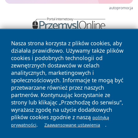
autopromocja
Nasza strona korzysta z plików cookies, aby
działała prawidłowo. Używamy także plików
cookies i podobnych technologii od
zewnętrznych dostawców w celach
analitycznych, marketingowych i
społecznościowych. Informacje te mogą być
Copyright © 2026 zywieconline.pl Wszystkie prawa
zastrzeżone.
przetwarzane również przez naszych
partnerów. Kontynuując korzystanie ze
strony lub klikając „Przechodzę do serwisu",
Polityka
Polityka
wyrażasz zgodę na użycie dodatkowych
News
Autorzy
Prywatności
Cookies
plików cookies zgodnie z naszą
polityką
.
.
prywatności
Zaawansowane ustawienia