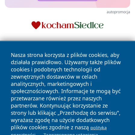
autopromocja
Nasza strona korzysta z plików cookies, aby
działała prawidłowo. Używamy także plików
cookies i podobnych technologii od
zewnętrznych dostawców w celach
Copyright © 2026 zywieconline.pl Wszystkie prawa
analitycznych, marketingowych i
zastrzeżone.
społecznościowych. Informacje te mogą być
przetwarzane również przez naszych
partnerów. Kontynuując korzystanie ze
Polityka
Polityka
News
Autorzy
strony lub klikając „Przechodzę do serwisu",
Prywatności
Cookies
wyrażasz zgodę na użycie dodatkowych
plików cookies zgodnie z naszą
polityką
.
.
prywatności
Zaawansowane ustawienia