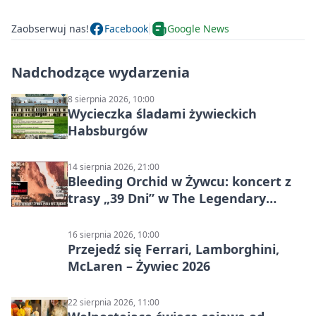
Zaobserwuj nas!
Facebook
Google News
Nadchodzące wydarzenia
8 sierpnia 2026, 10:00
Wycieczka śladami żywieckich
Habsburgów
14 sierpnia 2026, 21:00
Bleeding Orchid w Żywcu: koncert z
trasy „39 Dni” w The Legendary
Żywiec Pub & Restaurant
16 sierpnia 2026, 10:00
Przejedź się Ferrari, Lamborghini,
McLaren – Żywiec 2026
22 sierpnia 2026, 11:00