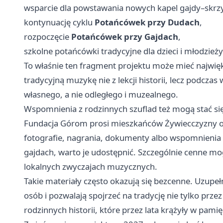
wsparcie dla powstawania nowych kapel gajdy–skrz
kontynuację cyklu
Potańcówek przy Dudach
,
rozpoczęcie
Potańcówek przy Gajdach
,
szkolne potańcówki tradycyjne dla dzieci i młodzieży
To właśnie ten fragment projektu może mieć najwięks
tradycyjną muzykę nie z lekcji historii, lecz podczas 
własnego, a nie odległego i muzealnego.
Wspomnienia z rodzinnych szuflad też mogą stać się
Fundacja Górom prosi mieszkańców Żywiecczyzny o 
fotografie, nagrania, dokumenty albo wspomnienia
gajdach, warto je udostępnić. Szczególnie cenne mo
lokalnych zwyczajach muzycznych.
Takie materiały często okazują się bezcenne. Uzupe
osób i pozwalają spojrzeć na tradycję nie tylko prze
rodzinnych historii, które przez lata krążyły w pamię