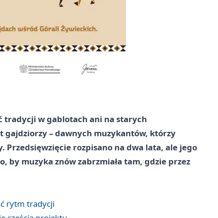
 tradycji w gablotach ani na starych
at gajdziorzy – dawnych muzykantów, którzy
. Przedsięwzięcie rozpisano na dwa lata, ale jego
to, by muzyka znów zabrzmiała tam, gdzie przez
 rytm tradycji
ę częścią projektu