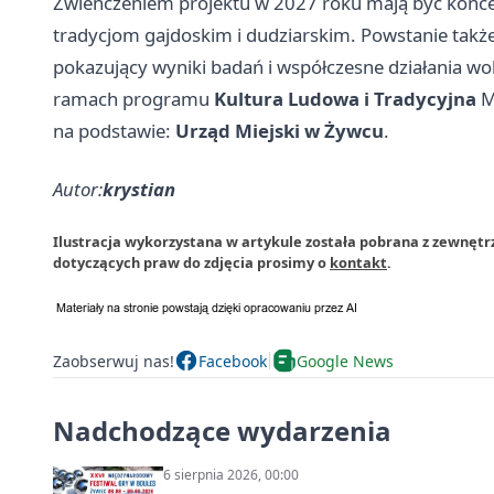
Zwieńczeniem projektu w 2027 roku mają być konce
tradycjom gajdoskim i dudziarskim. Powstanie takż
pokazujący wyniki badań i współczesne działania wok
ramach programu
Kultura Ludowa i Tradycyjna
M
na podstawie:
Urząd Miejski w Żywcu
.
Autor:
krystian
Ilustracja wykorzystana w artykule została pobrana z zewnętr
dotyczących praw do zdjęcia prosimy o
kontakt
.
Zaobserwuj nas!
Facebook
Google News
Nadchodzące wydarzenia
6 sierpnia 2026, 00:00