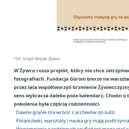
FOT. Urząd Miejski Żywiec
W Żywcu rusza projekt, który nie chce zatrzymać
fotografiach. Fundacja Górom bierze na warszt
przez lata współtworzyli brzmienie Żywiecczyzny
sens wykracza daleko poza kalendarz. Chodzi o 
pokolenia była częścią codzienności.
Dawne granie ma wrócić z archiwów do ludzi
Potańcówki, warsztaty i nauka gry mają podtrzymać
Wspomnienia z rodzinnych szuflad też mogą stać si