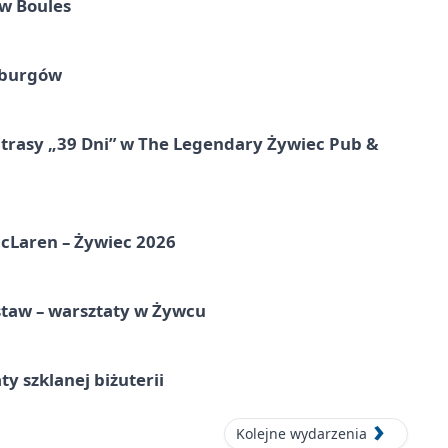
w Boules
sburgów
 trasy „39 Dni” w The Legendary Żywiec Pub &
McLaren – Żywiec 2026
staw – warsztaty w Żywcu
ty szklanej biżuterii
Kolejne wydarzenia