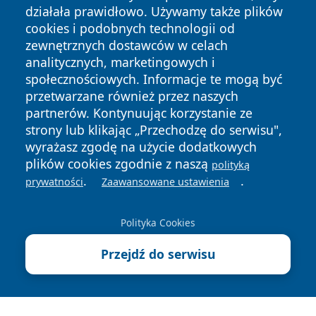
działała prawidłowo. Używamy także plików
cookies i podobnych technologii od
zewnętrznych dostawców w celach
analitycznych, marketingowych i
społecznościowych. Informacje te mogą być
Copyright © 2026 zywieconline.pl Wszystkie prawa
przetwarzane również przez naszych
zastrzeżone.
partnerów. Kontynuując korzystanie ze
strony lub klikając „Przechodzę do serwisu",
wyrażasz zgodę na użycie dodatkowych
Polityka
Polityka
News
Autorzy
plików cookies zgodnie z naszą
polityką
Prywatności
Cookies
.
.
prywatności
Zaawansowane ustawienia
Polityka Cookies
Przejdź do serwisu