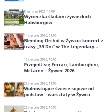
8 sierpnia 2026, 10:00
Wycieczka śladami żywieckich
Habsburgów
14 sierpnia 2026, 21:00
Bleeding Orchid w Żywcu: koncert z
trasy „39 Dni” w The Legendary
Żywiec Pub & Restaurant
16 sierpnia 2026, 10:00
Przejedź się Ferrari, Lamborghini,
McLaren – Żywiec 2026
22 sierpnia 2026, 11:00
Wolnostojące świece sojowe od
podstaw – warsztaty w Żywcu
22 sierpnia 2026, 15:00