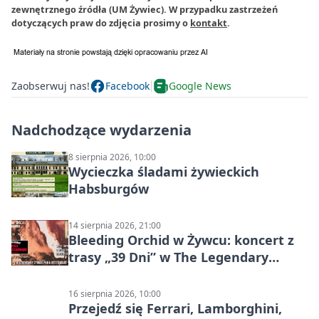
zewnętrznego źródła (UM Żywiec). W przypadku zastrzeżeń
dotyczących praw do zdjęcia prosimy o
kontakt
.
Zaobserwuj nas!
Facebook
Google News
Nadchodzące wydarzenia
8 sierpnia 2026, 10:00
Wycieczka śladami żywieckich
Habsburgów
14 sierpnia 2026, 21:00
Bleeding Orchid w Żywcu: koncert z
trasy „39 Dni” w The Legendary
Żywiec Pub & Restaurant
16 sierpnia 2026, 10:00
Przejedź się Ferrari, Lamborghini,