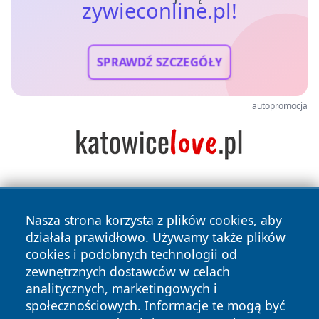
zywieconline.pl!
SPRAWDŹ SZCZEGÓŁY
autopromocja
Nasza strona korzysta z plików cookies, aby
działała prawidłowo. Używamy także plików
cookies i podobnych technologii od
zewnętrznych dostawców w celach
Copyright © 2026 zywieconline.pl Wszystkie prawa
analitycznych, marketingowych i
zastrzeżone.
społecznościowych. Informacje te mogą być