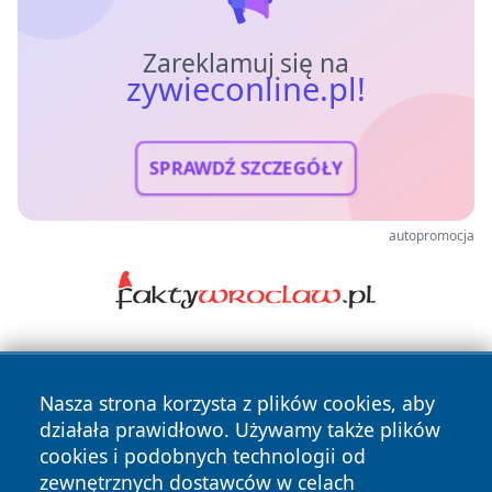
Zareklamuj się na
zywieconline.pl!
SPRAWDŹ SZCZEGÓŁY
autopromocja
Nasza strona korzysta z plików cookies, aby
działała prawidłowo. Używamy także plików
cookies i podobnych technologii od
zewnętrznych dostawców w celach
Copyright © 2026 zywieconline.pl Wszystkie prawa