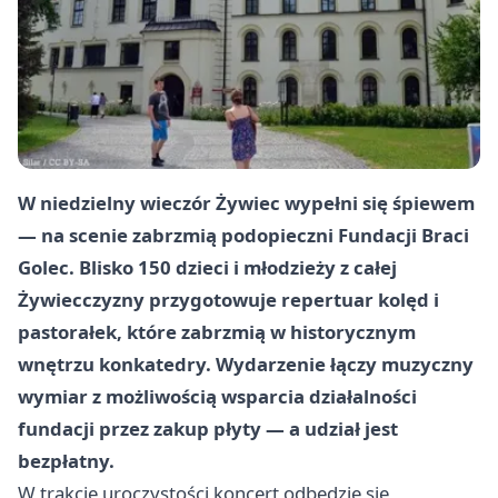
W niedzielny wieczór Żywiec wypełni się śpiewem
— na scenie zabrzmią podopieczni Fundacji Braci
Golec. Blisko 150 dzieci i młodzieży z całej
Żywiecczyzny przygotowuje repertuar kolęd i
pastorałek, które zabrzmią w historycznym
wnętrzu konkatedry. Wydarzenie łączy muzyczny
wymiar z możliwością wsparcia działalności
fundacji przez zakup płyty — a udział jest
bezpłatny.
W trakcie uroczystości koncert odbędzie się