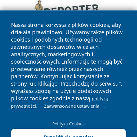
Nasza strona korzysta z plików cookies, aby
działała prawidłowo. Używamy także plików
cookies i podobnych technologii od
zewnętrznych dostawców w celach
analitycznych, marketingowych i
społecznościowych. Informacje te mogą być
przetwarzane również przez naszych
Copyright © 2026 zywieconline.pl Wszystkie prawa
partnerów. Kontynuując korzystanie ze
zastrzeżone.
strony lub klikając „Przechodzę do serwisu",
wyrażasz zgodę na użycie dodatkowych
plików cookies zgodnie z naszą
polityką
Polityka
Polityka
News
Autorzy
.
.
prywatności
Zaawansowane ustawienia
Prywatności
Cookies
Polityka Cookies