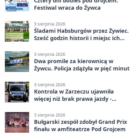
Cztery dni boules pod Grojcem.
Festiwal wraca do Żywca
3 sierpnia 2026
Śladami Habsburgów przez Żywiec.
Sześć godzin historii i miejsc ich
dziedzictwa
3 sierpnia 2026
Dwa promile za kierownicą w
Żywcu. Policja zdążyła w pięć minut
3 sierpnia 2026
Kontrola w Zarzeczu ujawniła
więcej niż brak prawa jazdy -
narkotesty i narkotyki
3 sierpnia 2026
Bułgarski zespół zdobył Grand Prix
finału w amfiteatrze Pod Grojcem