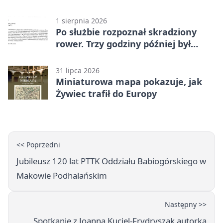
1 sierpnia 2026
Po służbie rozpoznał skradziony
rower. Trzy godziny później był
odzyskany
31 lipca 2026
Miniaturowa mapa pokazuje, jak
Żywiec trafił do Europy
<< Poprzedni
Jubileusz 120 lat PTTK Oddziału Babiogórskiego w
Makowie Podhalańskim
Następny >>
Spotkanie z Joanną Kuciel-Frydryszak autorką