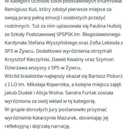
W kategorii uczniów szkół podstawowych triumfował
Remigiusz Kuś, który zdobył pierwsze miejsce za
swoją pracę pełną emocji i osobistych przeżyć
rodzinnych. Tuż za nim uplasowała się Paulina Hulbój
ze Szkoły Podstawowej SPSPSK im. Błogosławionego
Kardynała Stefana Wyszyńskiego oraz Zofia Lebioda z
SP3 w Żywcu. Dodatkowo wyróżnienia otrzymali
Krzysztof Kleczyński, Dawid Kwaśny oraz Szymon
Dzierżawa wszyscy z SP5 w Żywcu.
Wśród licealistów najlepszy okazał się Bartosz Piskorz
z I LO im. Mikołaja Kopernika, a kolejne miejsca zajęli
Jakub Dudek i Alicja Wolna. Sandra Furtak została
wyróżniona za swój wkład w tę kategorię.
W grupie dorosłych jury postanowiło przyznać
wyróżnienie Katarzynie Mazurek, doceniając jej
refleksyjną i dojrzałą narrację.