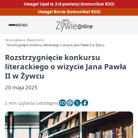
Uwaga! Upał st.3 (4 powiaty) (komunikat RSO)
Uwaga! Burze (komunikat RSO)
MENU
Strona główna
Wiadomości
Rozstrzygnięcie konkursu literackiego o wizycie Jana Pawła II w Żywcu
Rozstrzygnięcie konkursu
literackiego o wizycie Jana Pawła
II w Żywcu
20 maja 2025
2 min czytania
Udostępnij