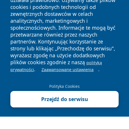
działała prawidłowo. Używamy także plików
cookies i podobnych technologii od
zewnętrznych dostawców w celach
analitycznych, marketingowych i
społecznościowych. Informacje te mogą być
Copyright © 2026 zywieconline.pl Wszystkie prawa
przetwarzane również przez naszych
zastrzeżone.
partnerów. Kontynuując korzystanie ze
strony lub klikając „Przechodzę do serwisu",
wyrażasz zgodę na użycie dodatkowych
Polityka
Polityka
News
Autorzy
plików cookies zgodnie z naszą
polityką
Prywatności
Cookies
.
.
prywatności
Zaawansowane ustawienia
Polityka Cookies
Przejdź do serwisu