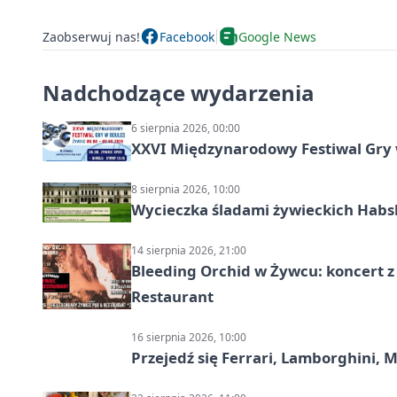
Zaobserwuj nas!
Facebook
Google News
Nadchodzące wydarzenia
6 sierpnia 2026, 00:00
XXVI Międzynarodowy Festiwal Gry 
8 sierpnia 2026, 10:00
Wycieczka śladami żywieckich Hab
14 sierpnia 2026, 21:00
Bleeding Orchid w Żywcu: koncert z
Restaurant
16 sierpnia 2026, 10:00
Przejedź się Ferrari, Lamborghini, 