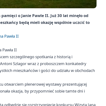
amięci o Janie Pawle II. Już 30 lat minęło od
ieszkańcy będą mieli okazję wspólnie uczcić to
a Pawła II
 Pawła II
scem szczególnego spotkania z historią i
 Antoni Szlagor wraz z proboszczem konkatedry
stkich mieszkańców i gości do udziału w obchodach
u otwarciem plenerowej wystawy prezentującej
onała okazja, by przypomnieć sobie tamte dni i
ta odbędzie się rozstrzygnięcie konkursu Wizyta Jana