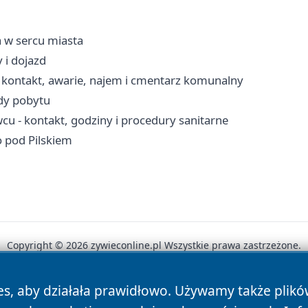
 w sercu miasta
 i dojazd
kontakt, awarie, najem i cmentarz komunalny
ady pobytu
u - kontakt, godziny i procedury sanitarne
o pod Pilskiem
Copyright © 2026 zywieconline.pl Wszystkie prawa zastrzeżone.
es, aby działała prawidłowo. Używamy także plik
News
Autorzy
Polityka Prywatności
Polityka Cookie