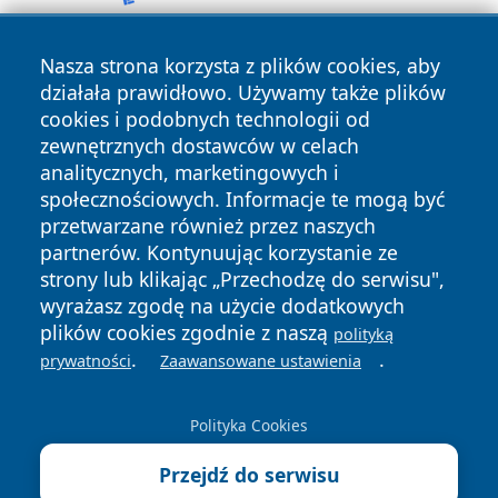
Nasza strona korzysta z plików cookies, aby
działała prawidłowo. Używamy także plików
cookies i podobnych technologii od
zewnętrznych dostawców w celach
analitycznych, marketingowych i
Copyright © 2026 zywieconline.pl Wszystkie prawa
społecznościowych. Informacje te mogą być
zastrzeżone.
przetwarzane również przez naszych
partnerów. Kontynuując korzystanie ze
strony lub klikając „Przechodzę do serwisu",
Polityka
Polityka
News
Autorzy
wyrażasz zgodę na użycie dodatkowych
Prywatności
Cookies
plików cookies zgodnie z naszą
polityką
.
.
prywatności
Zaawansowane ustawienia
Polityka Cookies
Przejdź do serwisu