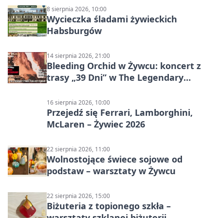
8 sierpnia 2026, 10:00
Wycieczka śladami żywieckich
Habsburgów
14 sierpnia 2026, 21:00
Bleeding Orchid w Żywcu: koncert z
trasy „39 Dni” w The Legendary
Żywiec Pub & Restaurant
16 sierpnia 2026, 10:00
Przejedź się Ferrari, Lamborghini,
McLaren – Żywiec 2026
22 sierpnia 2026, 11:00
Wolnostojące świece sojowe od
podstaw – warsztaty w Żywcu
22 sierpnia 2026, 15:00
Biżuteria z topionego szkła –
warsztaty szklanej biżuterii