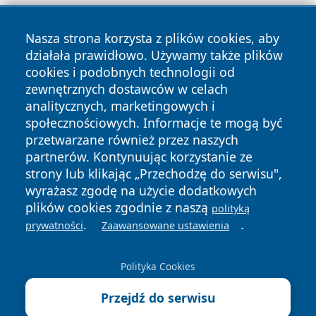
Nasza strona korzysta z plików cookies, aby
działała prawidłowo. Używamy także plików
cookies i podobnych technologii od
zewnętrznych dostawców w celach
Copyright © 2026 zywieconline.pl Wszystkie prawa
analitycznych, marketingowych i
zastrzeżone.
społecznościowych. Informacje te mogą być
przetwarzane również przez naszych
partnerów. Kontynuując korzystanie ze
Polityka
Polityka
News
Autorzy
strony lub klikając „Przechodzę do serwisu",
Prywatności
Cookies
wyrażasz zgodę na użycie dodatkowych
plików cookies zgodnie z naszą
polityką
.
.
prywatności
Zaawansowane ustawienia
Polityka Cookies
Przejdź do serwisu