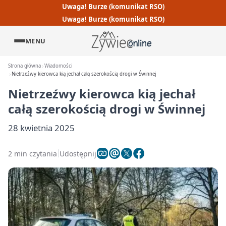
Uwaga! Burze (komunikat RSO)
Uwaga! Burze (komunikat RSO)
MENU
Strona główna
Wiadomości
Nietrzeźwy kierowca kią jechał całą szerokością drogi w Świnnej
Nietrzeźwy kierowca kią jechał
całą szerokością drogi w Świnnej
28 kwietnia 2025
2 min czytania
Udostępnij