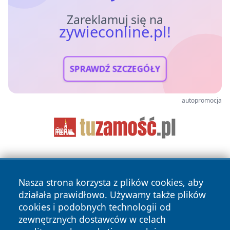
Zareklamuj się na
zywieconline.pl!
SPRAWDŹ SZCZEGÓŁY
autopromocja
Nasza strona korzysta z plików cookies, aby
działała prawidłowo. Używamy także plików
cookies i podobnych technologii od
zewnętrznych dostawców w celach
Copyright © 2026 zywieconline.pl Wszystkie prawa