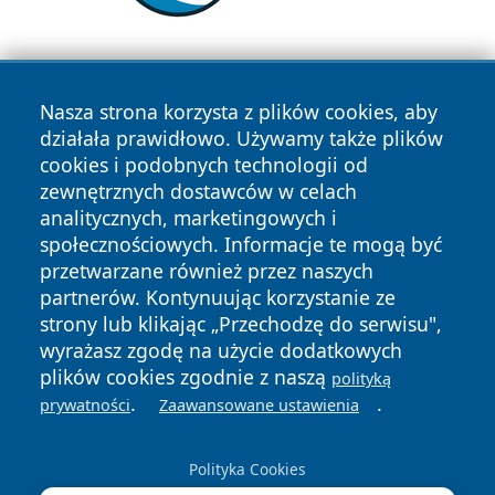
Nasza strona korzysta z plików cookies, aby
działała prawidłowo. Używamy także plików
cookies i podobnych technologii od
zewnętrznych dostawców w celach
Copyright © 2026 zywieconline.pl Wszystkie prawa
analitycznych, marketingowych i
zastrzeżone.
społecznościowych. Informacje te mogą być
przetwarzane również przez naszych
partnerów. Kontynuując korzystanie ze
Polityka
Polityka
News
Autorzy
strony lub klikając „Przechodzę do serwisu",
Prywatności
Cookies
wyrażasz zgodę na użycie dodatkowych
plików cookies zgodnie z naszą
polityką
.
.
prywatności
Zaawansowane ustawienia
Polityka Cookies