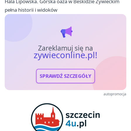
Hala Lipowska. Górska oaza w Beskidzie Żywieckim
pełna historii i widoków
Zareklamuj się na
zywieconline.pl!
SPRAWDŹ SZCZEGÓŁY
autopromocja