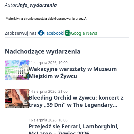
Autor:
info_wydarzenia
Zaobserwuj nas!
Facebook
Google News
Nadchodzące wydarzenia
11 sierpnia 2026, 10:00
Wakacyjne warsztaty w Muzeum
Miejskim w Żywcu
14 sierpnia 2026, 21:00
Bleeding Orchid w Żywcu: koncert z
trasy „39 Dni” w The Legendary
Żywiec Pub & Restaurant
16 sierpnia 2026, 10:00
Przejedź się Ferrari, Lamborghini,
McLaren – Żywiec 2026