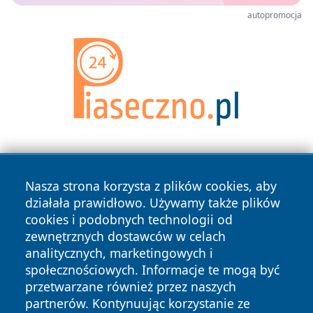
autopromocja
Nasza strona korzysta z plików cookies, aby
działała prawidłowo. Używamy także plików
cookies i podobnych technologii od
zewnętrznych dostawców w celach
Copyright © 2026 zywieconline.pl Wszystkie prawa
analitycznych, marketingowych i
zastrzeżone.
społecznościowych. Informacje te mogą być
przetwarzane również przez naszych
partnerów. Kontynuując korzystanie ze
Polityka
Polityka
News
Autorzy