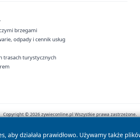
y
iczymi brzegami
arie, odpady i cennik usług
h trasach turystycznych
erem
Copyright © 2026 zywieconline.pl Wszystkie prawa zastrzeżone.
es, aby działała prawidłowo. Używamy także plik
News
Autorzy
Polityka Prywatności
Polityka Cookie