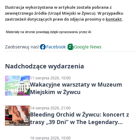
Ilustracja wykorzystana w artykule została pobrana z
zewnętrznego źródła (Urząd Miejski w Żywcu). W przypadku
zastrzeżeń dotyczących praw do zdjęcia prosimy o
kontakt
.
Zaobserwuj nas!
Facebook
Google News
Nadchodzące wydarzenia
11 sierpnia 2026, 10:00
Wakacyjne warsztaty w Muzeum
Miejskim w Żywcu
14 sierpnia 2026, 21:00
Bleeding Orchid w Żywcu: koncert z
trasy „39 Dni” w The Legendary
Żywiec Pub & Restaurant
16 sierpnia 2026, 10:00