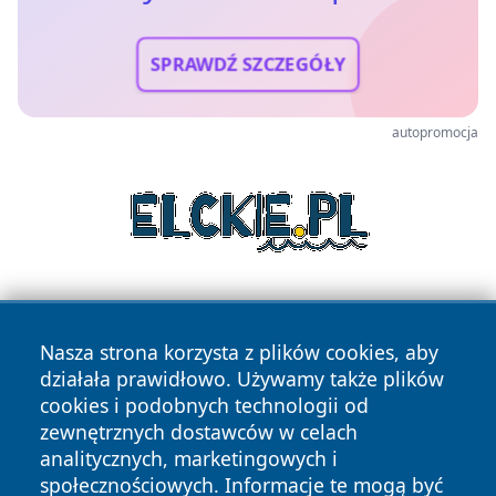
SPRAWDŹ SZCZEGÓŁY
autopromocja
Nasza strona korzysta z plików cookies, aby
działała prawidłowo. Używamy także plików
cookies i podobnych technologii od
zewnętrznych dostawców w celach
Copyright © 2026 zywieconline.pl Wszystkie prawa
analitycznych, marketingowych i
zastrzeżone.
społecznościowych. Informacje te mogą być