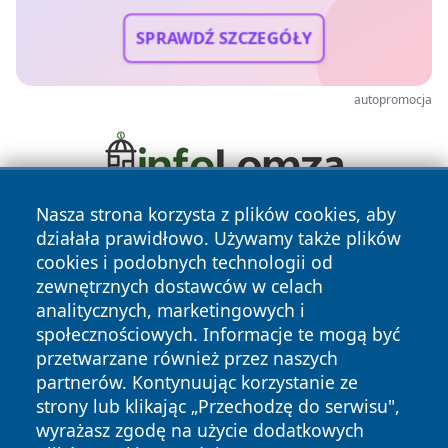
SPRAWDŹ SZCZEGÓŁY
autopromocja
Nasza strona korzysta z plików cookies, aby
działała prawidłowo. Używamy także plików
cookies i podobnych technologii od
zewnętrznych dostawców w celach
analitycznych, marketingowych i
społecznościowych. Informacje te mogą być
Copyright © 2026 zywieconline.pl Wszystkie prawa
przetwarzane również przez naszych
zastrzeżone.
partnerów. Kontynuując korzystanie ze
strony lub klikając „Przechodzę do serwisu",
wyrażasz zgodę na użycie dodatkowych
Polityka
Polityka