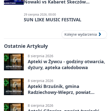
Nowaki vs Kabaret Skeczów
Męczących w Żywcu
29 sierpnia 2026, 00:00
SUN LIKE MUSIC FESTIVAL
Kolejne wydarzenia
Ostatnie Artykuły
8 sierpnia 2026
Apteki w Żywcu - godziny otwarcia,
dyżury, apteka całodobowa
8 sierpnia 2026
Apteki Brzuśnik, gmina
Radziechowy-Wieprz, powiat
żywiecki - adresy, telefony, godziny
otwarcia
8 sierpnia 2026