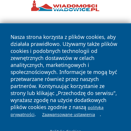
Nasza strona korzysta z plików cookies, aby
działała prawidłowo. Używamy także plików
cookies i podobnych technologii od
zewnętrznych dostawców w celach
Copyright © 2026 zywieconline.pl Wszystkie prawa
analitycznych, marketingowych i
zastrzeżone.
społecznościowych. Informacje te mogą być
przetwarzane również przez naszych
partnerów. Kontynuując korzystanie ze
Polityka
Polityka
News
Autorzy
strony lub klikając „Przechodzę do serwisu",
Prywatności
Cookies
wyrażasz zgodę na użycie dodatkowych
plików cookies zgodnie z naszą
polityką
.
.
prywatności
Zaawansowane ustawienia