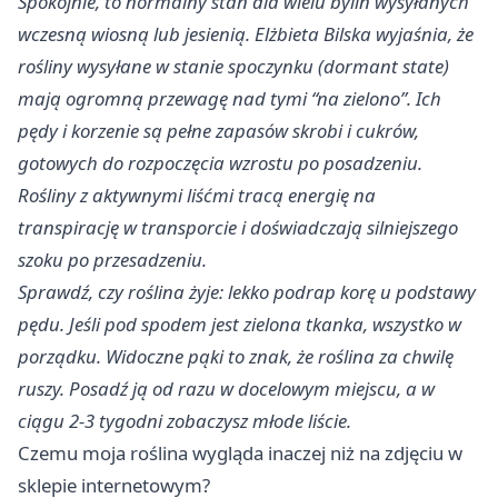
Spokojnie, to normalny stan dla wielu bylin wysyłanych
wczesną wiosną lub jesienią. Elżbieta Bilska wyjaśnia, że
rośliny wysyłane w stanie spoczynku (dormant state)
mają ogromną przewagę nad tymi “na zielono”. Ich
pędy i korzenie są pełne zapasów skrobi i cukrów,
gotowych do rozpoczęcia wzrostu po posadzeniu.
Rośliny z aktywnymi liśćmi tracą energię na
transpirację w transporcie i doświadczają silniejszego
szoku po przesadzeniu.
Sprawdź, czy roślina żyje: lekko podrap korę u podstawy
pędu. Jeśli pod spodem jest zielona tkanka, wszystko w
porządku. Widoczne pąki to znak, że roślina za chwilę
ruszy. Posadź ją od razu w docelowym miejscu, a w
ciągu 2-3 tygodni zobaczysz młode liście.
Czemu moja roślina wygląda inaczej niż na zdjęciu w
sklepie internetowym?