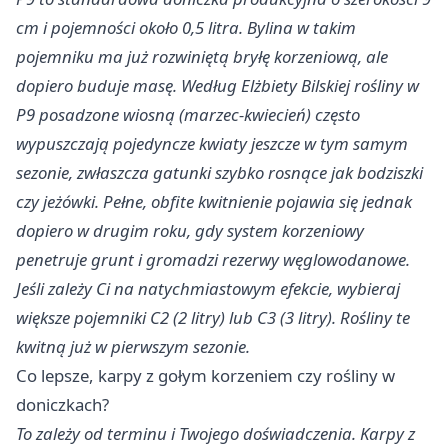
cm i pojemności około 0,5 litra. Bylina w takim
pojemniku ma już rozwiniętą bryłę korzeniową, ale
dopiero buduje masę. Według Elżbiety Bilskiej rośliny w
P9 posadzone wiosną (marzec-kwiecień) często
wypuszczają pojedyncze kwiaty jeszcze w tym samym
sezonie, zwłaszcza gatunki szybko rosnące jak bodziszki
czy jeżówki. Pełne, obfite kwitnienie pojawia się jednak
dopiero w drugim roku, gdy system korzeniowy
penetruje grunt i gromadzi rezerwy węglowodanowe.​
Jeśli zależy Ci na natychmiastowym efekcie, wybieraj
większe pojemniki C2 (2 litry) lub C3 (3 litry). Rośliny te
kwitną już w pierwszym sezonie.
Co lepsze, karpy z gołym korzeniem czy rośliny w
doniczkach?
To zależy od terminu i Twojego doświadczenia. Karpy z