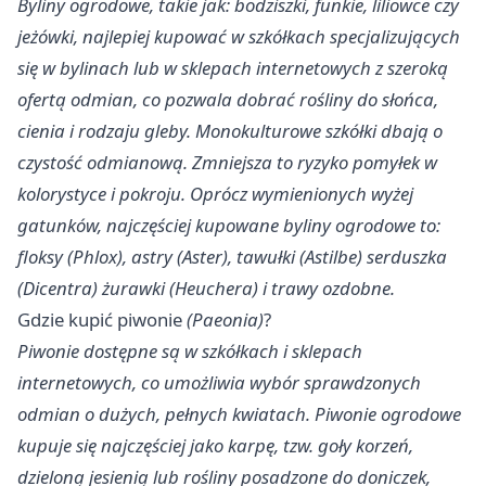
Byliny ogrodowe, takie jak: bodziszki, funkie, liliowce czy
jeżówki, najlepiej kupować w szkółkach specjalizujących
się w bylinach lub w sklepach internetowych z szeroką
ofertą odmian, co pozwala dobrać rośliny do słońca,
cienia i rodzaju gleby. Monokulturowe szkółki dbają o
czystość odmianową. Zmniejsza to ryzyko pomyłek w
kolorystyce i pokroju. Oprócz wymienionych wyżej
gatunków, najczęściej kupowane byliny ogrodowe to:
floksy (Phlox), astry (Aster), tawułki (Astilbe) serduszka
(Dicentra) żurawki (Heuchera) i trawy ozdobne.
Gdzie kupić piwonie
(Paeonia)
?
Piwonie dostępne są w szkółkach i sklepach
internetowych, co umożliwia wybór sprawdzonych
odmian o dużych, pełnych kwiatach. Piwonie ogrodowe
kupuje się najczęściej jako karpę, tzw. goły korzeń,
dzieloną jesienią lub rośliny posadzone do doniczek,