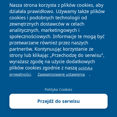
Czy można przechowywać sadzonki w lodówce?
Nasza strona korzysta z plików cookies, aby
Tak. Sadzonki można czasowo przechowywać w
działała prawidłowo. Używamy także plików
lodówce, przy temperaturze 4-8°C, przez 3-7 dni w
cookies i podobnych technologii od
zewnętrznych dostawców w celach
opakowaniu foliowym lub papierowym, co spowalnia
analitycznych, marketingowych i
metabolizm i pozwala opóźnić posadzenie w
społecznościowych. Informacje te mogą być
przypadku niekorzystnych warunków pogodowych.
przetwarzane również przez naszych
Niska temperatura indukuje stan lekkiej dormancji.
partnerów. Kontynuując korzystanie ze
Hamuje to wydłużanie się pędów (etiolację) przy braku
strony lub klikając „Przechodzę do serwisu",
wyrażasz zgodę na użycie dodatkowych
światła.
plików cookies zgodnie z naszą
polityką
Jak często podlewać rośliny w doniczkach w czekaniu
.
.
prywatności
Zaawansowane ustawienia
na posadzenie?
Rośliny w doniczkach czekające na posadzenie należy
Polityka Cookies
podlewać umiarkowanie i stosownie do wymagań
rośliny, tak aby gleba zbytnio nie przesychała, ale nie
Przejdź do serwisu
była zalana (gleba powinna być umiarkowanie
wilgotna, nie mokra), ponieważ przesychająca roślina