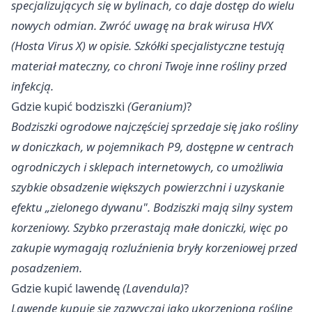
specjalizujących się w bylinach, co daje dostęp do wielu
nowych odmian. Zwróć uwagę na brak wirusa HVX
(Hosta Virus X) w opisie. Szkółki specjalistyczne testują
materiał mateczny, co chroni Twoje inne rośliny przed
infekcją.
Gdzie kupić bodziszki
(Geranium)
?
Bodziszki ogrodowe najczęściej sprzedaje się jako rośliny
w doniczkach, w pojemnikach P9, dostępne w centrach
ogrodniczych i sklepach internetowych, co umożliwia
szybkie obsadzenie większych powierzchni i uzyskanie
efektu „zielonego dywanu". Bodziszki mają silny system
korzeniowy. Szybko przerastają małe doniczki, więc po
zakupie wymagają rozluźnienia bryły korzeniowej przed
posadzeniem.
Gdzie kupić lawendę
(Lavendula)
?
Lawendę kupuje się zazwyczaj jako ukorzenioną roślinę