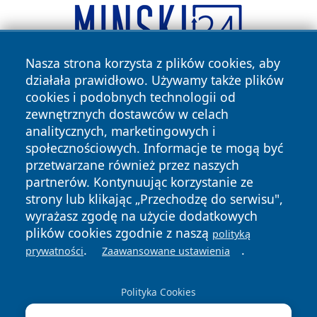
Nasza strona korzysta z plików cookies, aby
działała prawidłowo. Używamy także plików
cookies i podobnych technologii od
zewnętrznych dostawców w celach
analitycznych, marketingowych i
społecznościowych. Informacje te mogą być
przetwarzane również przez naszych
Copyright © 2026 zywieconline.pl Wszystkie prawa
partnerów. Kontynuując korzystanie ze
zastrzeżone.
strony lub klikając „Przechodzę do serwisu",
wyrażasz zgodę na użycie dodatkowych
plików cookies zgodnie z naszą
polityką
Polityka
Polityka
News
Autorzy
.
.
prywatności
Zaawansowane ustawienia
Prywatności
Cookies
Polityka Cookies