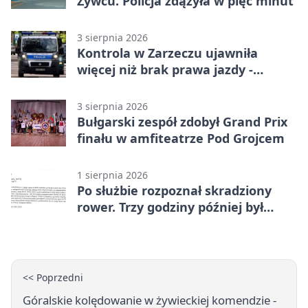
Żywcu. Policja zdążyła w pięć minut
3 sierpnia 2026
Kontrola w Zarzeczu ujawniła
więcej niż brak prawa jazdy -
narkotesty i narkotyki
3 sierpnia 2026
Bułgarski zespół zdobył Grand Prix
finału w amfiteatrze Pod Grojcem
1 sierpnia 2026
Po służbie rozpoznał skradziony
rower. Trzy godziny później był
odzyskany
<< Poprzedni
Góralskie kolędowanie w żywieckiej komendzie -