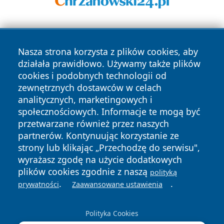
Nasza strona korzysta z plików cookies, aby
działała prawidłowo. Używamy także plików
cookies i podobnych technologii od
zewnętrznych dostawców w celach
Copyright © 2026 zywieconline.pl Wszystkie prawa
analitycznych, marketingowych i
zastrzeżone.
społecznościowych. Informacje te mogą być
przetwarzane również przez naszych
partnerów. Kontynuując korzystanie ze
Polityka
Polityka
News
Autorzy
strony lub klikając „Przechodzę do serwisu",
Prywatności
Cookies
wyrażasz zgodę na użycie dodatkowych
plików cookies zgodnie z naszą
polityką
.
.
prywatności
Zaawansowane ustawienia
Polityka Cookies