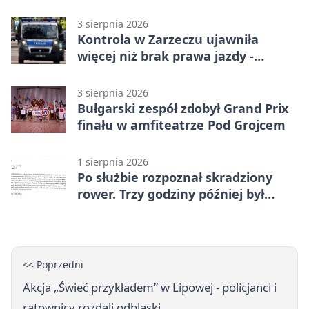
3 sierpnia 2026
Kontrola w Zarzeczu ujawniła
więcej niż brak prawa jazdy -
narkotesty i narkotyki
3 sierpnia 2026
Bułgarski zespół zdobył Grand Prix
finału w amfiteatrze Pod Grojcem
1 sierpnia 2026
Po służbie rozpoznał skradziony
rower. Trzy godziny później był
odzyskany
<< Poprzedni
Akcja „Świeć przykładem” w Lipowej - policjanci i
ratownicy rozdali odblaski