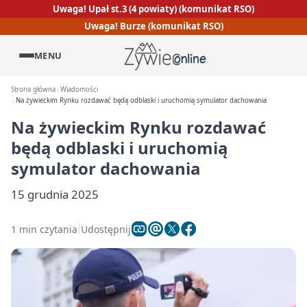
Uwaga! Upał st.3 (4 powiaty) (komunikat RSO)
Uwaga! Burze (komunikat RSO)
MENU
Strona główna
Wiadomości
Na żywieckim Rynku rozdawać będą odblaski i uruchomią symulator dachowania
Na żywieckim Rynku rozdawać
będą odblaski i uruchomią
symulator dachowania
15 grudnia 2025
1 min czytania
Udostępnij