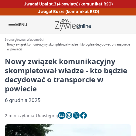
Uwaga! Upał st.3 (4 powiaty) (komunikat RSO)
Uwaga! Burze (komunikat RSO)
MENU
Strona główna
Wiadomości
Nowy związek komunikacyjny skompletował władze - kto będzie decydować o transporcie
w powiecie
Nowy związek komunikacyjny
skompletował władze - kto będzie
decydować o transporcie w
powiecie
6 grudnia 2025
2 min czytania
Udostępnij