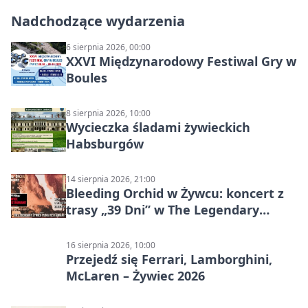
Nadchodzące wydarzenia
6 sierpnia 2026, 00:00
XXVI Międzynarodowy Festiwal Gry w
Boules
8 sierpnia 2026, 10:00
Wycieczka śladami żywieckich
Habsburgów
14 sierpnia 2026, 21:00
Bleeding Orchid w Żywcu: koncert z
trasy „39 Dni” w The Legendary
Żywiec Pub & Restaurant
16 sierpnia 2026, 10:00
Przejedź się Ferrari, Lamborghini,
McLaren – Żywiec 2026