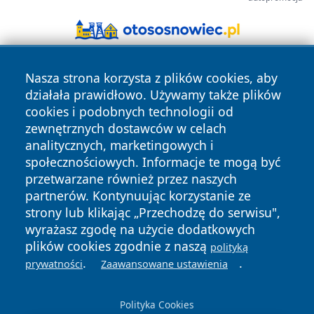
Nasza strona korzysta z plików cookies, aby
działała prawidłowo. Używamy także plików
cookies i podobnych technologii od
zewnętrznych dostawców w celach
analitycznych, marketingowych i
Copyright © 2026 zywieconline.pl Wszystkie prawa
społecznościowych. Informacje te mogą być
zastrzeżone.
przetwarzane również przez naszych
partnerów. Kontynuując korzystanie ze
strony lub klikając „Przechodzę do serwisu",
Polityka
Polityka
News
Autorzy
wyrażasz zgodę na użycie dodatkowych
Prywatności
Cookies
plików cookies zgodnie z naszą
polityką
.
.
prywatności
Zaawansowane ustawienia
Polityka Cookies