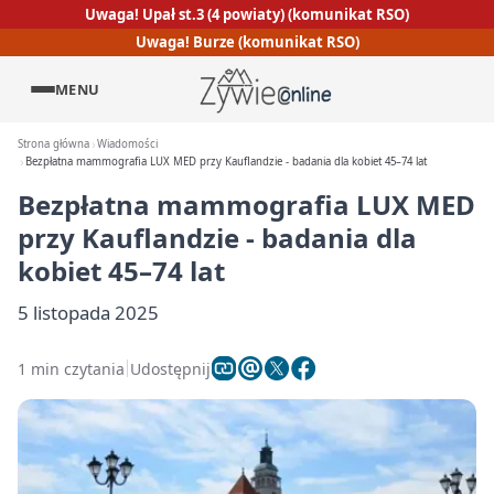
Uwaga! Upał st.3 (4 powiaty) (komunikat RSO)
Uwaga! Burze (komunikat RSO)
MENU
Strona główna
Wiadomości
Bezpłatna mammografia LUX MED przy Kauflandzie - badania dla kobiet 45–74 lat
Bezpłatna mammografia LUX MED
przy Kauflandzie - badania dla
kobiet 45–74 lat
5 listopada 2025
1 min czytania
Udostępnij