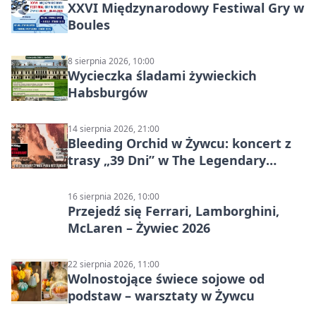
XXVI Międzynarodowy Festiwal Gry w
Boules
8 sierpnia 2026, 10:00
Wycieczka śladami żywieckich
Habsburgów
14 sierpnia 2026, 21:00
Bleeding Orchid w Żywcu: koncert z
trasy „39 Dni” w The Legendary
Żywiec Pub & Restaurant
16 sierpnia 2026, 10:00
Przejedź się Ferrari, Lamborghini,
McLaren – Żywiec 2026
22 sierpnia 2026, 11:00
Wolnostojące świece sojowe od
podstaw – warsztaty w Żywcu