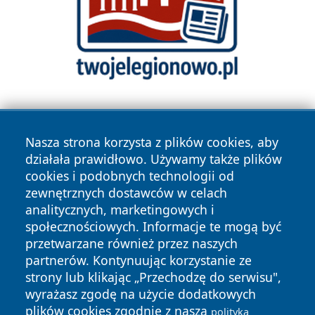
Nasza strona korzysta z plików cookies, aby
działała prawidłowo. Używamy także plików
cookies i podobnych technologii od
zewnętrznych dostawców w celach
Copyright © 2026 zywieconline.pl Wszystkie prawa
analitycznych, marketingowych i
zastrzeżone.
społecznościowych. Informacje te mogą być
przetwarzane również przez naszych
partnerów. Kontynuując korzystanie ze
Polityka
Polityka
News
Autorzy
strony lub klikając „Przechodzę do serwisu",
Prywatności
Cookies
wyrażasz zgodę na użycie dodatkowych
plików cookies zgodnie z naszą
polityką