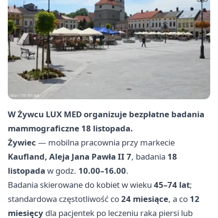
W Żywcu LUX MED organizuje bezpłatne badania
mammograficzne 18 listopada.
Żywiec
— mobilna pracownia przy markecie
Kaufland, Aleja Jana Pawła II 7
, badania
18
listopada
w godz.
10.00–16.00
.
Badania skierowane do kobiet w wieku
45–74 lat
;
standardowa częstotliwość co
24 miesiące
, a co
12
miesięcy
dla pacjentek po leczeniu raka piersi lub