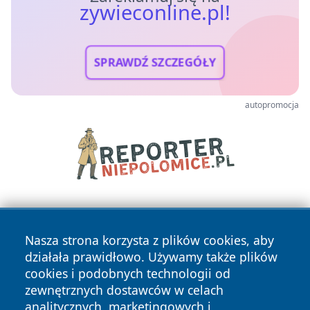
zywieconline.pl!
SPRAWDŹ SZCZEGÓŁY
autopromocja
Nasza strona korzysta z plików cookies, aby
działała prawidłowo. Używamy także plików
cookies i podobnych technologii od
zewnętrznych dostawców w celach
Copyright © 2026 zywieconline.pl Wszystkie prawa
analitycznych, marketingowych i
zastrzeżone.