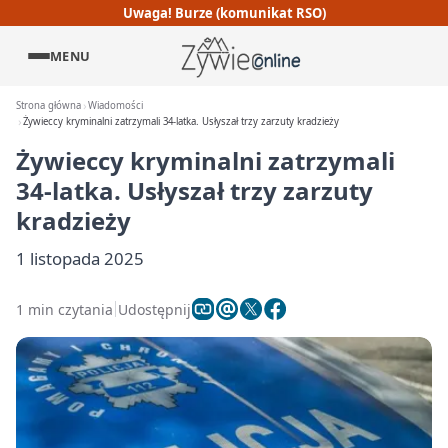
Uwaga! Burze (komunikat RSO)
MENU
Strona główna
Wiadomości
Żywieccy kryminalni zatrzymali 34-latka. Usłyszał trzy zarzuty kradzieży
Żywieccy kryminalni zatrzymali
34-latka. Usłyszał trzy zarzuty
kradzieży
1 listopada 2025
1 min czytania
Udostępnij