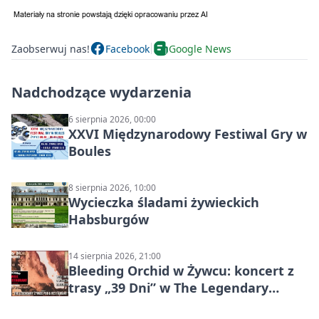
Zaobserwuj nas!
Facebook
Google News
Nadchodzące wydarzenia
6 sierpnia 2026, 00:00
XXVI Międzynarodowy Festiwal Gry w
Boules
8 sierpnia 2026, 10:00
Wycieczka śladami żywieckich
Habsburgów
14 sierpnia 2026, 21:00
Bleeding Orchid w Żywcu: koncert z
trasy „39 Dni” w The Legendary
Żywiec Pub & Restaurant