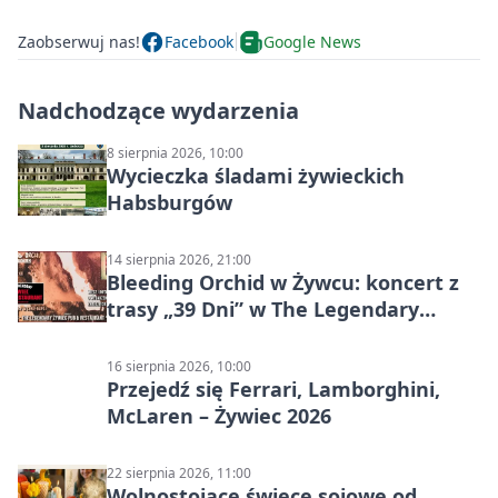
Zaobserwuj nas!
Facebook
Google News
Nadchodzące wydarzenia
8 sierpnia 2026, 10:00
Wycieczka śladami żywieckich
Habsburgów
14 sierpnia 2026, 21:00
Bleeding Orchid w Żywcu: koncert z
trasy „39 Dni” w The Legendary
Żywiec Pub & Restaurant
16 sierpnia 2026, 10:00
Przejedź się Ferrari, Lamborghini,
McLaren – Żywiec 2026
22 sierpnia 2026, 11:00
Wolnostojące świece sojowe od