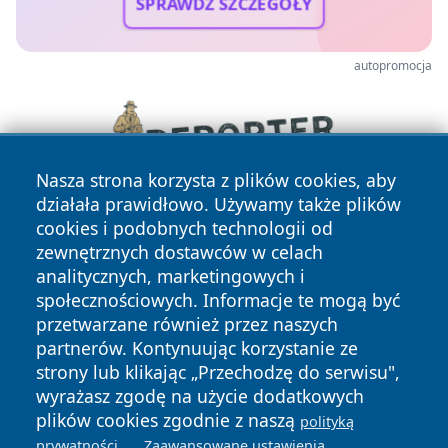
SPRAWDŹ SZCZEGÓŁY
autopromocja
Nasza strona korzysta z plików cookies, aby
działała prawidłowo. Używamy także plików
cookies i podobnych technologii od
zewnętrznych dostawców w celach
analitycznych, marketingowych i
społecznościowych. Informacje te mogą być
przetwarzane również przez naszych
partnerów. Kontynuując korzystanie ze
Copyright © 2026 zywieconline.pl Wszystkie prawa
zastrzeżone.
strony lub klikając „Przechodzę do serwisu",
wyrażasz zgodę na użycie dodatkowych
plików cookies zgodnie z naszą
polityką
Polityka
Polityka
.
.
prywatności
Zaawansowane ustawienia