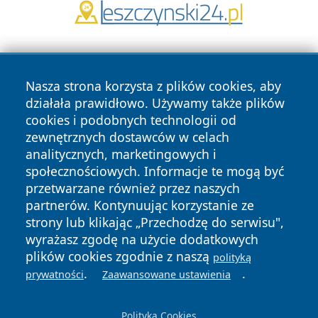
Nasza strona korzysta z plików cookies, aby
działała prawidłowo. Używamy także plików
cookies i podobnych technologii od
zewnętrznych dostawców w celach
Copyright © 2026 zywieconline.pl Wszystkie prawa
analitycznych, marketingowych i
zastrzeżone.
społecznościowych. Informacje te mogą być
przetwarzane również przez naszych
partnerów. Kontynuując korzystanie ze
Polityka
Polityka
News
Autorzy
strony lub klikając „Przechodzę do serwisu",
Prywatności
Cookies
wyrażasz zgodę na użycie dodatkowych
plików cookies zgodnie z naszą
polityką
.
.
prywatności
Zaawansowane ustawienia
Polityka Cookies