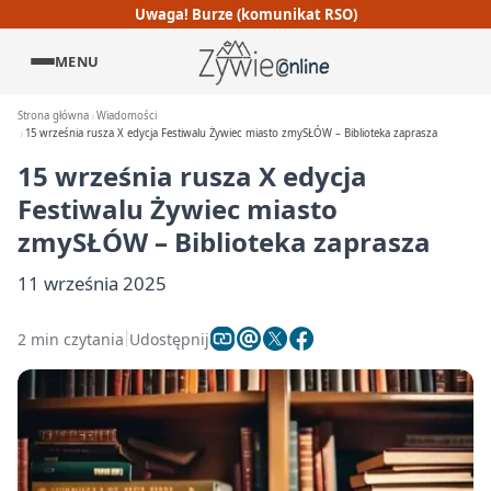
Uwaga! Burze (komunikat RSO)
MENU
Strona główna
Wiadomości
15 września rusza X edycja Festiwalu Żywiec miasto zmySŁÓW – Biblioteka zaprasza
15 września rusza X edycja
Festiwalu Żywiec miasto
zmySŁÓW – Biblioteka zaprasza
11 września 2025
2 min czytania
Udostępnij